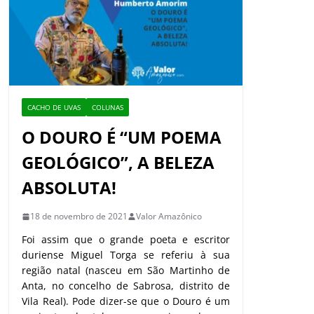
CACHO DE UVAS
COLUNAS
O DOURO É “UM POEMA
GEOLÓGICO”, A BELEZA
ABSOLUTA!
18 de novembro de 2021
Valor Amazônico
Foi assim que o grande poeta e escritor
duriense Miguel Torga se referiu à sua
região natal (nasceu em São Martinho de
Anta, no concelho de Sabrosa, distrito de
Vila Real). Pode dizer-se que o Douro é um