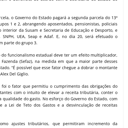
ela, o Governo do Estado pagará a segunda parcela do 13º
pos 1 e 2, abrangendo aposentados, pensionistas, policiais
do interior da Susam e Secretaria de Educação e Desporto, e
r, SNPH, UEA, Seap e Adaf. E, no dia 20, será efetuado o
m parte do grupo 3.
o do funcionalismo estadual deve ter um efeito multiplicador,
e Fazenda (Sefaz), na medida em que a maior parte desses
stado. “É possível que esse fator chegue a dobrar o montante
Alex Del Giglio.
o foi o fator que permitiu o cumprimento das obrigações do
tantes com o intuito de elevar a receita tributária, conter o
a qualidade do gasto. No esforço do Governo do Estado, com
se a Lei de Teto dos Gastos e a desvinculação de receitas
mo ajustes tributários, que permitiram incremento da