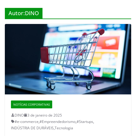
Autor:
DINO
NOTÍCIAS CORPORATIVAS
DINO
3 de janeiro de 2025
#e-commerce
,
#Empreendedorismo
,
#Startups
,
INDÚSTRIA DE DURÁVEIS
,
Tecnologia