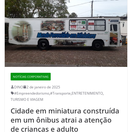
NOTÍCIAS CORPORATIVAS
DINO
2 de janeiro de 2025
#Empreendedorismo
,
#Transporte
,
ENTRETENIMENTO
,
TURISMO E VIAGEM
Cidade em miniatura construída
em um ônibus atrai a atenção
de crianças e adulto