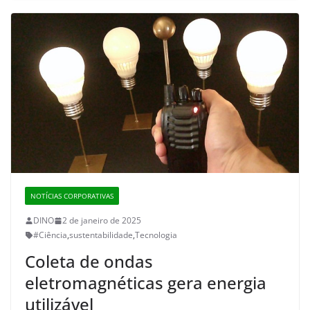
NOTÍCIAS CORPORATIVAS
DINO
2 de janeiro de 2025
#Ciência
,
sustentabilidade
,
Tecnologia
Coleta de ondas
eletromagnéticas gera energia
utilizável