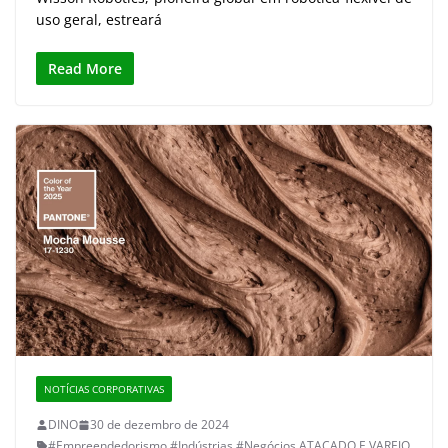
uso geral, estreará
Read More
NOTÍCIAS CORPORATIVAS
DINO
30 de dezembro de 2024
#Empreendedorismo
,
#Indústrias
,
#Negócios
,
ATACADO E VAREJO