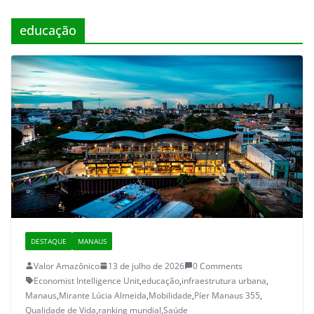
educação
DESTAQUE
MANAUS
Valor Amazônico
13 de julho de 2026
0 Comments
Economist Intelligence Unit
,
educação
,
infraestrutura urbana
,
Manaus
,
Mirante Lúcia Almeida
,
Mobilidade
,
Píer Manaus 355
,
Qualidade de Vida
,
ranking mundial
,
Saúde