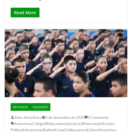
Read More
DESTAQUE
EDUCAÇÃO
Valor Amazônico
4 de dezembro de 2025
0 Comments
Amazonas
,
ColégioMilitar
,
educação
,
livro
,
MilitarizaçãoEscolar
,
PolíticaEducacional
,
RudineiCostaCaldas
,
tarumã
,
ValorAmazônico