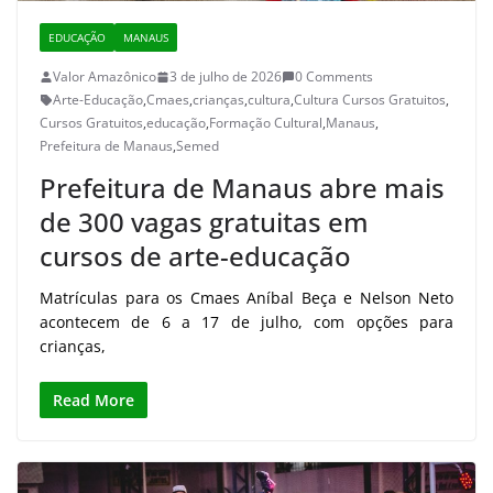
EDUCAÇÃO
MANAUS
Valor Amazônico
3 de julho de 2026
0 Comments
Arte-Educação
,
Cmaes
,
crianças
,
cultura
,
Cultura Cursos Gratuitos
,
Cursos Gratuitos
,
educação
,
Formação Cultural
,
Manaus
,
Prefeitura de Manaus
,
Semed
Prefeitura de Manaus abre mais
de 300 vagas gratuitas em
cursos de arte-educação
Matrículas para os Cmaes Aníbal Beça e Nelson Neto
acontecem de 6 a 17 de julho, com opções para
crianças,
Read More