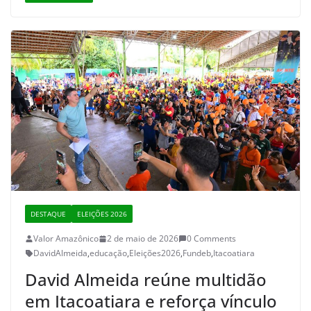
DESTAQUE
ELEIÇÕES 2026
Valor Amazônico
2 de maio de 2026
0 Comments
DavidAlmeida
,
educação
,
Eleições2026
,
Fundeb
,
Itacoatiara
David Almeida reúne multidão
em Itacoatiara e reforça vínculo