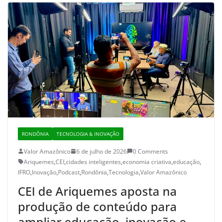
RONDÔNIA
TECNOLOGIA & INOVAÇÃO
Valor Amazônico
6 de julho de 2026
0 Comments
Ariquemes
,
CEI
,
cidades inteligentes
,
economia criativa
,
educação
,
IFRO
,
Inovação
,
Podcast
,
Rondônia
,
Tecnologia
,
Valor Amazônico
CEI de Ariquemes aposta na
produção de conteúdo para
ampliar educação, inovação e