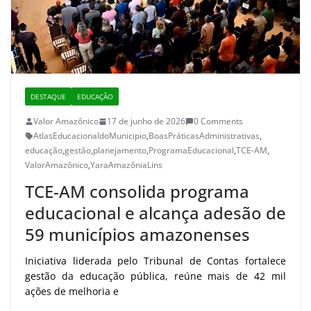
DESTAQUE
EDUCAÇÃO
Valor Amazônico
17 de junho de 2026
0 Comments
AtlasEducacionaldoMunicipio
,
BoasPráticasAdministrativas
,
educação
,
gestão
,
planejamento
,
ProgramaEducacional
,
TCE-AM
,
ValorAmazônico
,
YaraAmazôniaLins
TCE-AM consolida programa
educacional e alcança adesão de
59 municípios amazonenses
Iniciativa liderada pelo Tribunal de Contas fortalece
gestão da educação pública, reúne mais de 42 mil
ações de melhoria e