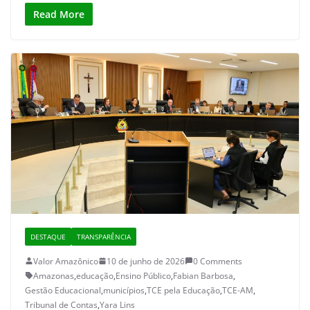
Read More
DESTAQUE
TRANSPARÊNCIA
Valor Amazônico
10 de junho de 2026
0 Comments
Amazonas
,
educação
,
Ensino Público
,
Fabian Barbosa
,
Gestão Educacional
,
municípios
,
TCE pela Educação
,
TCE-AM
,
Tribunal de Contas
,
Yara Lins