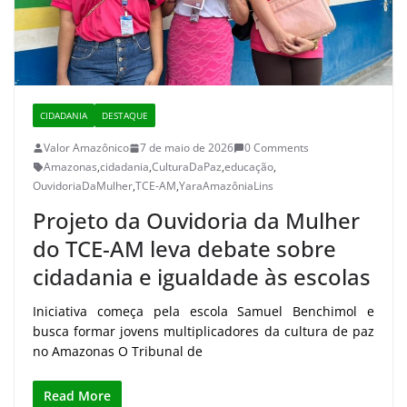
CIDADANIA
DESTAQUE
Valor Amazônico
7 de maio de 2026
0 Comments
Amazonas
,
cidadania
,
CulturaDaPaz
,
educação
,
OuvidoriaDaMulher
,
TCE-AM
,
YaraAmazôniaLins
Projeto da Ouvidoria da Mulher
do TCE-AM leva debate sobre
cidadania e igualdade às escolas
Iniciativa começa pela escola Samuel Benchimol e
busca formar jovens multiplicadores da cultura de paz
no Amazonas O Tribunal de
Read More