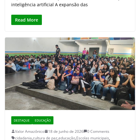
inteligência artificial A expansão das
Read More
DESTAQUE
EDUCAÇÃO
Valor Amazônico
18 de junho de 2026
0 Comments
cidadania
,
cultura de paz
,
educação
,
Escolas municipais
,