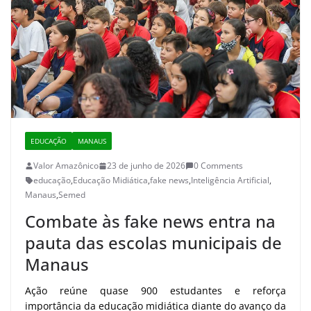
EDUCAÇÃO
MANAUS
Valor Amazônico
23 de junho de 2026
0 Comments
educação
,
Educação Midiática
,
fake news
,
Inteligência Artificial
,
Manaus
,
Semed
Combate às fake news entra na
pauta das escolas municipais de
Manaus
Ação reúne quase 900 estudantes e reforça
importância da educação midiática diante do avanço da