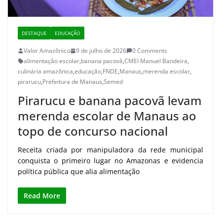
DESTAQUE
EDUCAÇÃO
Valor Amazônico
9 de julho de 2026
0 Comments
alimentação escolar
,
banana pacovã
,
CMEI Manuel Bandeira
,
culinária amazônica
,
educação
,
FNDE
,
Manaus
,
merenda escolar
,
pirarucu
,
Prefeitura de Manaus
,
Semed
Pirarucu e banana pacovã levam
merenda escolar de Manaus ao
topo de concurso nacional
Receita criada por manipuladora da rede municipal
conquista o primeiro lugar no Amazonas e evidencia
política pública que alia alimentação
Read More