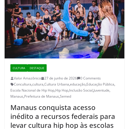
CULTURA
DESTAQUE
Valor Amazônico
27 de junho de 2026
0 Comments
Concultura
,
cultura
,
Cultura Urbana
,
educação
,
Educação Pública
,
Escola Nacional de Hip Hop
,
Hip Hop
,
Inclusão Social
,
Juventude
,
Manaus
,
Prefeitura de Manaus
,
Semed
Manaus conquista acesso
inédito a recursos federais para
levar cultura hip hop às escolas