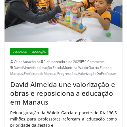
DESTAQUE
EDUCAÇÃO
Valor Amazônico
9 de dezembro de 2025
0 Comments
DavidAlmeida
,
educação
,
EscolaMunicipalWaldirGarcia
,
Fundeb
,
Manaus
,
PrefeituradeManaus
,
Progressões
,
ValorizaçãoDoProfessor
David Almeida une valorização e
obras e reposiciona a educação
em Manaus
Reinauguração da Waldir Garcia e pacote de R$ 136,5
milhões para professores reforçam a educação como
prioridade da gestão e