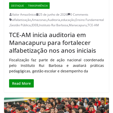
DESTAQUE
TRANSPARÊNCIA
Valor Amazônico
25 de junho de 2026
0 Comments
alfabetização
,
Amazonas
,
Auditoria
,
educação
,
Ensino Fundamental
,
Gestão Pública
,
IDEB
,
Instituto Rui Barbosa
,
Manacapuru
,
TCE-AM
TCE-AM inicia auditoria em
Manacapuru para fortalecer
alfabetização nos anos iniciais
Fiscalização faz parte de ação nacional coordenada
pelo Instituto Rui Barbosa e avaliará práticas
pedagógicas, gestão escolar e desempenho da
Read More