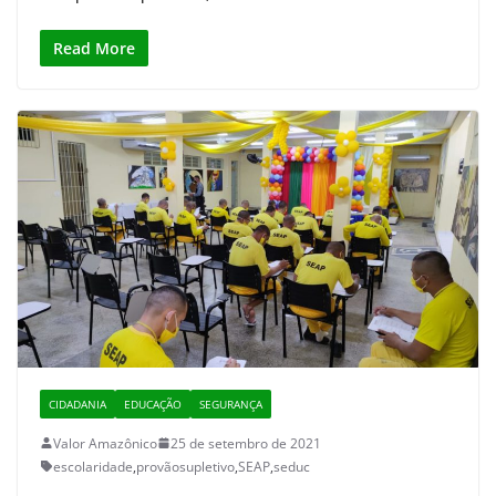
Read More
CIDADANIA
EDUCAÇÃO
SEGURANÇA
Valor Amazônico
25 de setembro de 2021
escolaridade
,
provãosupletivo
,
SEAP
,
seduc