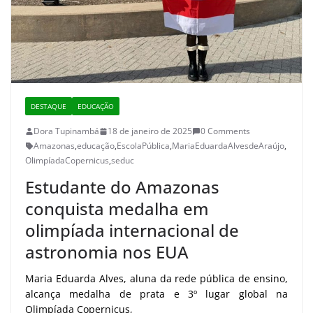
DESTAQUE
EDUCAÇÃO
Dora Tupinambá
18 de janeiro de 2025
0 Comments
Amazonas
,
educação
,
EscolaPública
,
MariaEduardaAlvesdeAraújo
,
OlimpíadaCopernicus
,
seduc
Estudante do Amazonas
conquista medalha em
olimpíada internacional de
astronomia nos EUA
Maria Eduarda Alves, aluna da rede pública de ensino,
alcança medalha de prata e 3º lugar global na
Olimpíada Copernicus,