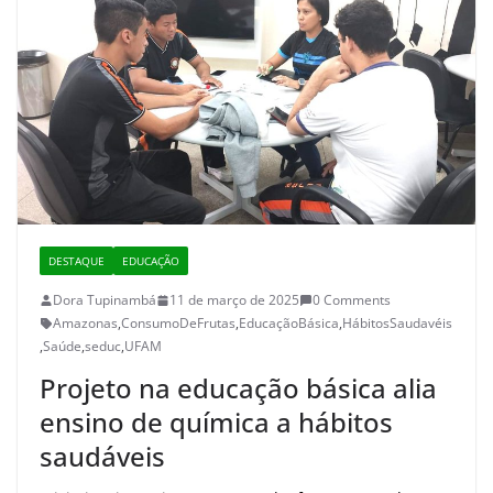
DESTAQUE
EDUCAÇÃO
Dora Tupinambá
11 de março de 2025
0 Comments
Amazonas
,
ConsumoDeFrutas
,
EducaçãoBásica
,
HábitosSaudavéis
,
Saúde
,
seduc
,
UFAM
Projeto na educação básica alia
ensino de química a hábitos
saudáveis