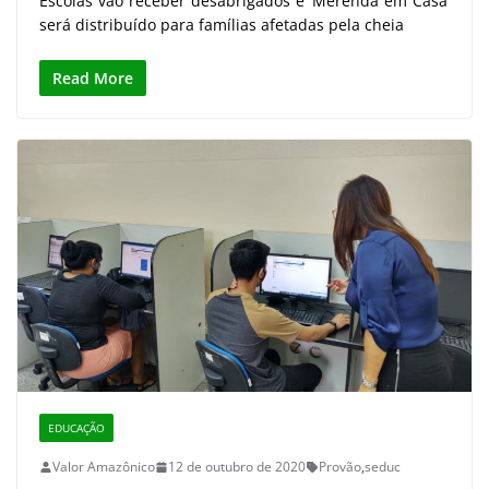
Escolas vão receber desabrigados e ‘Merenda em Casa’
será distribuído para famílias afetadas pela cheia
Read More
EDUCAÇÃO
Valor Amazônico
12 de outubro de 2020
Provão
,
seduc