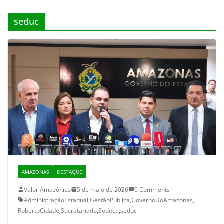
seduc
AMAZONAS
DESTAQUE
Valor Amazônico
5 de maio de 2026
0 Comments
AdministraçãoEstadual
,
GestãoPública
,
GovernoDoAmazonas
,
RobertoCidade
,
Secretariado
,
Sedecti
,
seduc