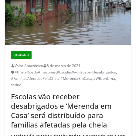
CIDADANIA
Valor Amazônico
8 de março de 2021
#CheiaRiosdoAmazonas
,
#EscolasVãoReceberDesabrigados
,
#FamíliasAfetadasPelaCheia
,
#MerendaEmCasa
,
#WilsonLima
,
seduc
Escolas vão receber
desabrigados e ‘Merenda em
Casa’ será distribuído para
famílias afetadas pela cheia