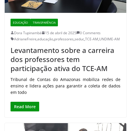
EDUCAÇÃO
TRANSPARÊNCIA
Dora Tupinambá
15 de abril de 2025
0 Comments
AdrianeFreire
,
educação
,
professores
,
seduc
,
TCE-AM
,
UNDIME-AM
Levantamento sobre a carreira
dos professores tem
participação ativa do TCE-AM
Tribunal de Contas do Amazonas mobiliza redes de
ensino e lidera ações para garantir a coleta de dados
em todo
Read More