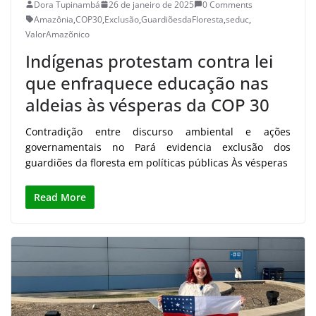
Dora Tupinambá
26 de janeiro de 2025
0 Comments
Amazônia
,
COP30
,
Exclusão
,
GuardiõesdaFloresta
,
seduc
,
ValorAmazõnico
Indígenas protestam contra lei
que enfraquece educação nas
aldeias às vésperas da COP 30
Contradição entre discurso ambiental e ações
governamentais no Pará evidencia exclusão dos
guardiões da floresta em políticas públicas Às vésperas
Read More