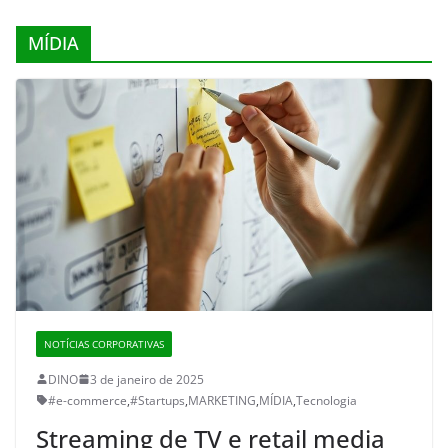
MÍDIA
NOTÍCIAS CORPORATIVAS
DINO
3 de janeiro de 2025
#e-commerce
,
#Startups
,
MARKETING
,
MÍDIA
,
Tecnologia
Streaming de TV e retail media