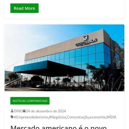
Read More
NOTÍCIAS CORPORATIVAS
DINO
24 de dezembro de 2024
#Empreendedorismo
,
#Negócios
,
Comunicação
,
economia
,
MÍDIA
Mercado americano é o novo