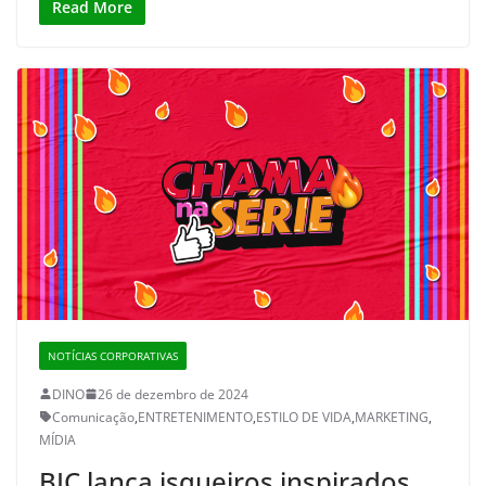
Read More
NOTÍCIAS CORPORATIVAS
DINO
26 de dezembro de 2024
Comunicação
,
ENTRETENIMENTO
,
ESTILO DE VIDA
,
MARKETING
,
MÍDIA
BIC lança isqueiros inspirados