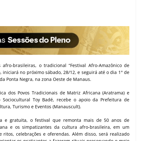
 afro-brasileiras, o tradicional “Festival Afro-Amazônico de
 iniciará no próximo sábado, 28/12, e seguirá até o dia 1° de
o da Ponta Negra, na zona Oeste de Manaus.
ca dos Povos Tradicionais de Matriz Africana (Aratrama) e
 Sociocultural Toy Badé, recebe o apoio da Prefeitura de
tura, Turismo e Eventos (Manauscult).
a e gratuita, o festival que remonta mais de 50 anos de
cana e os simpatizantes da cultura afro-brasileira, em um
 ritos, celebrações e oferendas. Além disso, será realizado
orientar os praticantes a fazerem rituais preservando o meio