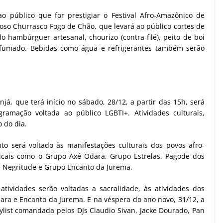
o público que for prestigiar o Festival Afro-Amazônico de
oso Churrasco Fogo de Chão, que levará ao público cortes de
o hambúrguer artesanal, chourizo (contra-filé), peito de boi
defumado. Bebidas como água e refrigerantes também serão
já, que terá início no sábado, 28/12, a partir das 15h, será
ramação voltada ao público LGBTI+. Atividades culturais,
 do dia.
to será voltado às manifestações culturais dos povos afro-
icais como o Grupo Axé Odara, Grupo Estrelas, Pagode dos
e Negritude e Grupo Encanto da Jurema.
atividades serão voltadas a sacralidade, às atividades dos
dara e Encanto da Jurema. E na véspera do ano novo, 31/12, a
aylist comandada pelos DJs Claudio Sivan, Jacke Dourado, Pan