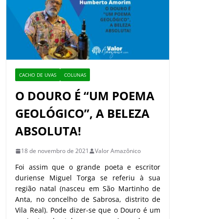
CACHO DE UVAS
COLUNAS
O DOURO É “UM POEMA
GEOLÓGICO”, A BELEZA
ABSOLUTA!
18 de novembro de 2021
Valor Amazônico
Foi assim que o grande poeta e escritor
duriense Miguel Torga se referiu à sua
região natal (nasceu em São Martinho de
Anta, no concelho de Sabrosa, distrito de
Vila Real). Pode dizer-se que o Douro é um