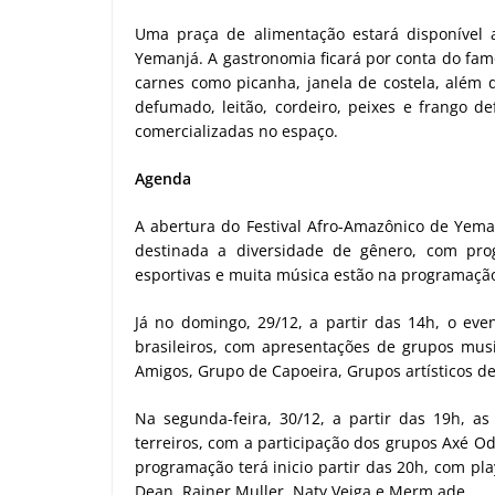
Uma praça de alimentação estará disponível a
Yemanjá. A gastronomia ficará por conta do fam
carnes como picanha, janela de costela, além d
defumado, leitão, cordeiro, peixes e frango 
comercializadas no espaço.
Agenda
A abertura do Festival Afro-Amazônico de Yeman
destinada a diversidade de gênero, com prog
esportivas e muita música estão na programação
Já no domingo, 29/12, a partir das 14h, o even
brasileiros, com apresentações de grupos mus
Amigos, Grupo de Capoeira, Grupos artísticos d
Na segunda-feira, 30/12, a partir das 19h, as 
terreiros, com a participação dos grupos Axé O
programação terá inicio partir das 20h, com pl
Dean, Rainer Muller, Naty Veiga e Merm.ade.