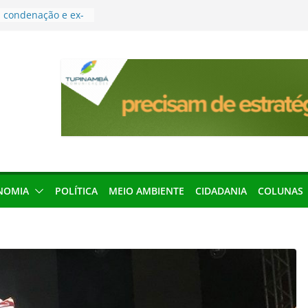
condenação e ex-
rea devolverá quase
res podem barrar
ições de 2026 no
leva Amazônia
terária em São
força discurso de
em defesa do
menageada por
NOMIA
POLÍTICA
MEIO AMBIENTE
CIDADANIA
COLUNAS
gridade pública