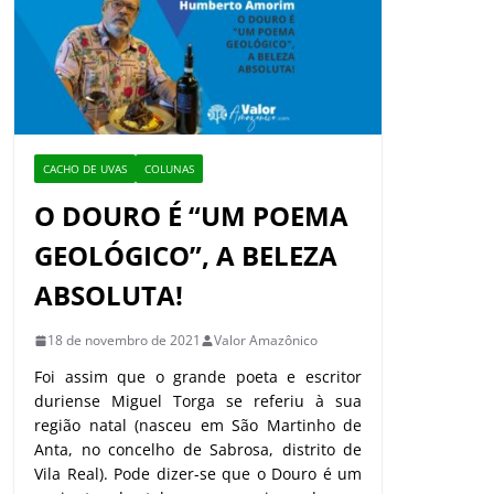
CACHO DE UVAS
COLUNAS
O DOURO É “UM POEMA
GEOLÓGICO”, A BELEZA
ABSOLUTA!
18 de novembro de 2021
Valor Amazônico
Foi assim que o grande poeta e escritor
duriense Miguel Torga se referiu à sua
região natal (nasceu em São Martinho de
Anta, no concelho de Sabrosa, distrito de
Vila Real). Pode dizer-se que o Douro é um