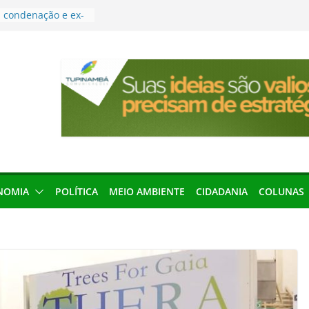
condenação e ex-
rea devolverá quase
res podem barrar
ições de 2026 no
leva Amazônia
terária em São
força discurso de
em defesa do
menageada por
NOMIA
POLÍTICA
MEIO AMBIENTE
CIDADANIA
COLUNAS
gridade pública