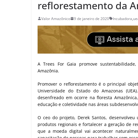
reflorestamento da 
Valor Amazônico
9 de janeiro de 2020
Incubadora
,
ue
A Trees For Gaia promove sustentabilidade,
Amazônia.
Promover o reflorestamento é o principal obje
Universidade do Estado do Amazonas (UEA)
desenfreado em ocorre na floresta Amazônica,
educação e coletividade nas áreas subdesenvolv
O ceo do projeto, Derek Santos, desenvolveu
produtos regionais e fortalecer a geração de 
que a moeda digital vai acontecer naturalme
capacitação de pessoas para trabalhar com esse e