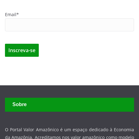
Sobre
O Portal Valor Amazônico é um espaço dedicado à Economia
da Amazônia. Acreditamos nos valor amazônico como modelo
de negócio sustentável, agregador de riqueza para os
amazônidas, com oportunidades de negócios em escala
mundial, em consonância com os limites do meio ambiente.