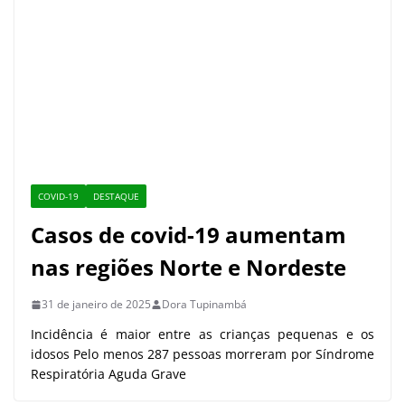
COVID-19
DESTAQUE
Casos de covid-19 aumentam
nas regiões Norte e Nordeste
31 de janeiro de 2025
Dora Tupinambá
Incidência é maior entre as crianças pequenas e os
idosos Pelo menos 287 pessoas morreram por Síndrome
Respiratória Aguda Grave
Manauara tem à disposição 75
pontos de vacinação contra covid-19
nesta semana
8 de maio de 2023
Amazonas inicia aplicação de vacina
bivalente contra a covid-19 a partir