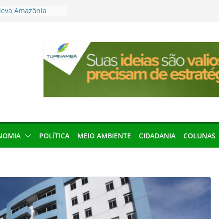
leva Amazônia
terária em São
articipação
mento de 2027
local impróprio
 fogo no Cemitério
anha protagonismo
 2026
res podem barrar
ições de 2026 no
NOMIA
POLÍTICA
MEIO AMBIENTE
CIDADANIA
COLUNAS