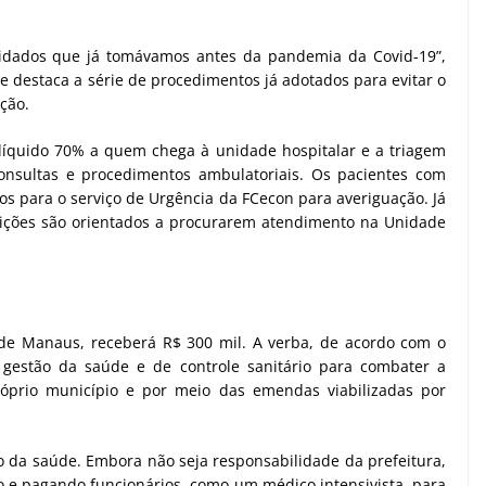
uidados que já tomávamos antes da pandemia da Covid-19”,
e destaca a série de procedimentos já adotados para evitar o
ição.
l líquido 70% a quem chega à unidade hospitalar e a triagem
onsultas e procedimentos ambulatoriais. Os pacientes com
s para o serviço de Urgência da FCecon para averiguação. Já
ções são orientados a procurarem atendimento na Unidade
 de Manaus, receberá R$ 300 mil. A verba, de acordo com o
de gestão da saúde e de controle sanitário para combater a
óprio município e por meio das emendas viabilizadas por
o da saúde. Embora não seja responsabilidade da prefeitura,
 e pagando funcionários, como um médico intensivista, para