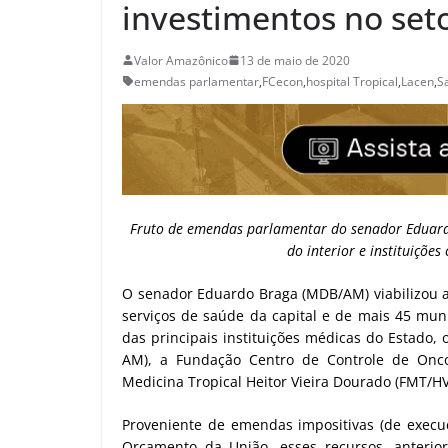
investimentos no se
Valor Amazônico
13 de maio de 2020
emendas parlamentar
,
FCecon
,
hospital Tropical
,
Lacen
,
S
Fruto de emendas parlamentar do senador Eduardo 
do interior e instituições
O senador Eduardo Braga (MDB/AM) viabilizou a
serviços de saúde da capital e de mais 45 muni
das principais instituições médicas do Estado,
AM), a Fundação Centro de Controle de Onc
Medicina Tropical Heitor Vieira Dourado (FMT/HV
Proveniente de emendas impositivas (de execu
Orçamento da União, esses recursos, anterior