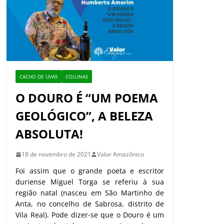
CACHO DE UVAS
COLUNAS
O DOURO É “UM POEMA
GEOLÓGICO”, A BELEZA
ABSOLUTA!
18 de novembro de 2021
Valor Amazônico
Foi assim que o grande poeta e escritor
duriense Miguel Torga se referiu à sua
região natal (nasceu em São Martinho de
Anta, no concelho de Sabrosa, distrito de
Vila Real). Pode dizer-se que o Douro é um