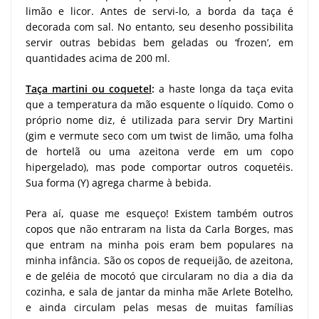
limão e licor. Antes de servi-lo, a borda da taça é
decorada com sal. No entanto, seu desenho possibilita
servir outras bebidas bem geladas ou ‘frozen’, em
quantidades acima de 200 ml.
Taça martini ou coquetel
:
a haste longa da taça evita
que a temperatura da mão esquente o líquido. Como o
próprio nome diz, é utilizada para servir Dry Martini
(gim e vermute seco com um twist de limão, uma folha
de hortelã ou uma azeitona verde em um copo
hipergelado), mas pode comportar outros coquetéis.
Sua forma (Y) agrega charme à bebida.
Pera aí, quase me esqueço! Existem também outros
copos que não entraram na lista da Carla Borges, mas
que entram na minha pois eram bem populares na
minha infância. São os copos de requeijão, de azeitona,
e de geléia de mocotó que circularam no dia a dia da
cozinha, e sala de jantar da minha mãe Arlete Botelho,
e ainda circulam pelas mesas de muitas famílias