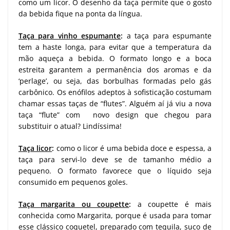
como um licor. O desenho da taça permite que o gosto
da bebida fique na ponta da língua.
Taça para vinho espumante
:
a taça para espumante
tem a haste longa, para evitar que a temperatura da
mão aqueça a bebida. O formato longo e a boca
estreita garantem a permanência dos aromas e da
‘perlage’, ou seja, das borbulhas formadas pelo gás
carbônico. Os enófilos adeptos à sofisticação costumam
chamar essas taças de “flutes”. Alguém aí já viu a nova
taça “flute” com novo design que chegou para
substituir o atual? Lindíssima!
Taça licor
:
como o licor é uma bebida doce e espessa, a
taça para servi-lo deve se de tamanho médio a
pequeno. O formato favorece que o líquido seja
consumido em pequenos goles.
Taça margarita ou coupette
:
a coupette é mais
conhecida como Margarita, porque é usada para tomar
esse clássico coquetel, preparado com tequila, suco de