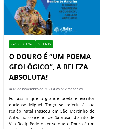
CACHO DE UVAS
COLUNAS
O DOURO É “UM POEMA
GEOLÓGICO”, A BELEZA
ABSOLUTA!
18 de novembro de 2021
Valor Amazônico
Foi assim que o grande poeta e escritor
duriense Miguel Torga se referiu à sua
região natal (nasceu em São Martinho de
Anta, no concelho de Sabrosa, distrito de
Vila Real). Pode dizer-se que o Douro é um