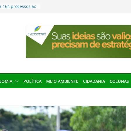
a 164 processos ao
ão desta terça-
menageada por
gridade pública
condenação e ex-
rea devolverá quase
seleção para
ica e contábil do
200 vagas para
ta em controle
NOMIA
POLÍTICA
MEIO AMBIENTE
CIDADANIA
COLUNAS