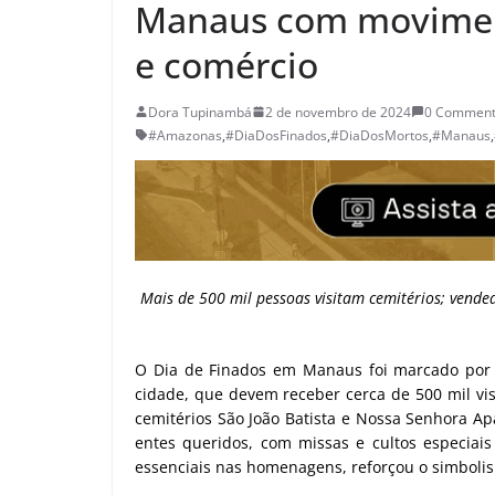
Manaus com moviment
e comércio
Dora Tupinambá
2 de novembro de 2024
0 Comment
#Amazonas
,
#DiaDosFinados
,
#DiaDosMortos
,
#Manaus
,
Mais de 500 mil pessoas visitam cemitérios; vende
O Dia de Finados em Manaus foi marcado por
cidade, que devem receber cerca de 500 mil vis
cemitérios São João Batista e Nossa Senhora Ap
entes queridos, com missas e cultos especiais
essenciais nas homenagens, reforçou o simboli