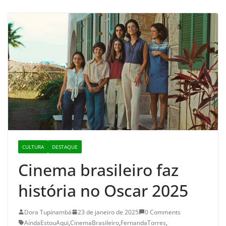
CULTURA
DESTAQUE
Cinema brasileiro faz
história no Oscar 2025
Dora Tupinambá
23 de janeiro de 2025
0 Comments
AindaEstouAqui
,
CinemaBrasileiro
,
FernandaTorres
,