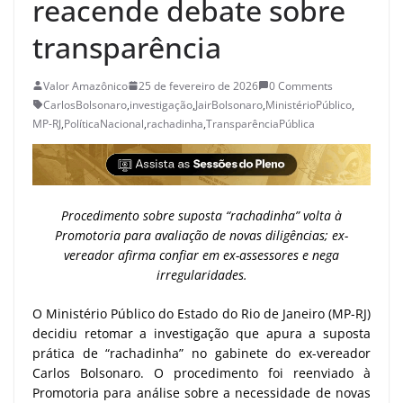
reacende debate sobre
transparência
Valor Amazônico
25 de fevereiro de 2026
0 Comments
CarlosBolsonaro
,
investigação
,
JairBolsonaro
,
MinistérioPúblico
,
MP-RJ
,
PolíticaNacional
,
rachadinha
,
TransparênciaPública
Procedimento sobre suposta “rachadinha” volta à
Promotoria para avaliação de novas diligências; ex-
vereador afirma confiar em ex-assessores e nega
irregularidades.
O Ministério Público do Estado do Rio de Janeiro (MP-RJ)
decidiu retomar a investigação que apura a suposta
prática de “rachadinha” no gabinete do ex-vereador
Carlos Bolsonaro. O procedimento foi reenviado à
Promotoria para análise sobre a necessidade de novas