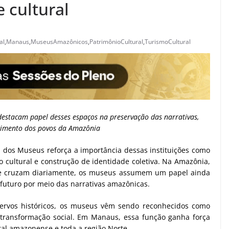
 cultural
al
,
Manaus
,
MuseusAmazônicos
,
PatrimônioCultural
,
TurismoCultural
 destacam papel desses espaços na preservação das narrativas,
cimento dos povos da Amazônia
l dos Museus reforça a importância dessas instituições como
 cultural e construção de identidade coletiva. Na Amazônia,
s se cruzam diariamente, os museus assumem um papel ainda
 futuro por meio das narrativas amazônicas.
cervos históricos, os museus vêm sendo reconhecidos como
e transformação social. Em Manaus, essa função ganha força
tal amazonense e toda a região Norte.