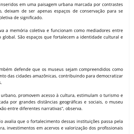
 inseridos em uma paisagem urbana marcada por contrastes
rio, deixam de ser apenas espaços de conservação para se
etiva de significado.
va a memória coletiva e funcionam como mediadores entre
o global. São espaços que fortalecem a identidade cultural e
ta também defende que os museus sejam compreendidos como
nto das cidades amazônicas, contribuindo para democratizar
s.
o urbano, promovem acesso à cultura, estimulam o turismo e
a por grandes distâncias geográficas e sociais, o museu
o entre diferentes narrativas”, observa.
o avalia que o fortalecimento dessas instituições passa pela
ura, investimentos em acervos e valorização dos profissionais