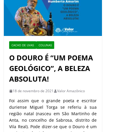
CACHO DE UVAS
COLUNAS
O DOURO É “UM POEMA
GEOLÓGICO”, A BELEZA
ABSOLUTA!
18 de novembro de 2021
Valor Amazônico
Foi assim que o grande poeta e escritor
duriense Miguel Torga se referiu à sua
região natal (nasceu em São Martinho de
Anta, no concelho de Sabrosa, distrito de
Vila Real). Pode dizer-se que o Douro é um