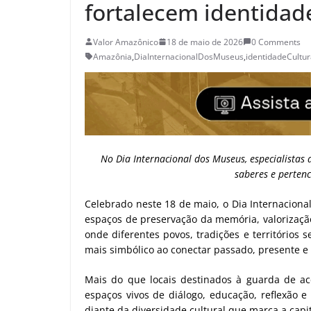
fortalecem identidade
Valor Amazônico
18 de maio de 2026
0 Comments
Amazônia
,
DiaInternacionalDosMuseus
,
identidadeCultur
No Dia Internacional dos Museus, especialistas
saberes e perten
Celebrado neste 18 de maio, o Dia Internaciona
espaços de preservação da memória, valorização
onde diferentes povos, tradições e território
mais simbólico ao conectar passado, presente e
Mais do que locais destinados à guarda de a
espaços vivos de diálogo, educação, reflexão 
diante da diversidade cultural que marca a capi