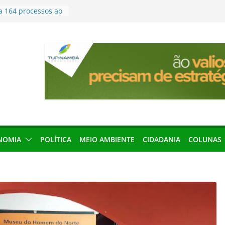
a 164 processos ao
ão desta terça-
menageada por
gridade pública
condenação e ex-
rea devolverá quase
seleção para
ica e contábil do
200 vagas para
ta em controle
NOMIA
POLÍTICA
MEIO AMBIENTE
CIDADANIA
COLUNAS