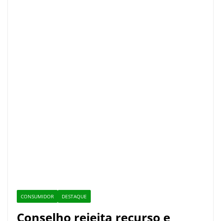
CONSUMIDOR
DESTAQUE
Conselho rejeita recurso e
mantém multa contra Águas
de Manaus
30 de julho de 2026
Valor Amazônico
Colegiado confirmou a penalidade aplicada pela
Ageman após fiscalização identificar descumprimento