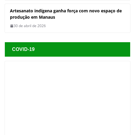
COVID-19
DESTAQUE
Casos de covid-19 aumentam
nas regiões Norte e Nordeste
31 de janeiro de 2025
Dora Tupinambá
Incidência é maior entre as crianças pequenas e os
idosos Pelo menos 287 pessoas morreram por Síndrome
Respiratória Aguda Grave
Manauara tem à disposição 75 pontos de vacinação