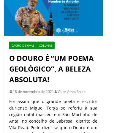
CACHO DE UVAS
COLUNAS
O DOURO É “UM POEMA
GEOLÓGICO”, A BELEZA
ABSOLUTA!
18 de novembro de 2021
Valor Amazônico
Foi assim que o grande poeta e escritor
duriense Miguel Torga se referiu à sua
região natal (nasceu em São Martinho de
Anta, no concelho de Sabrosa, distrito de
Vila Real). Pode dizer-se que o Douro é um