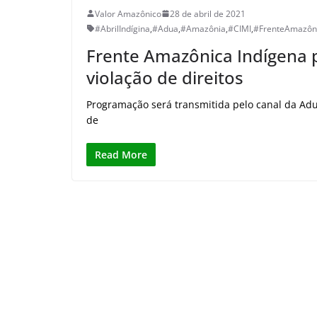
Valor Amazônico
28 de abril de 2021
#AbrilIndígina
,
#Adua
,
#Amazônia
,
#CIMI
,
#FrenteAmazôni
Frente Amazônica Indígena 
violação de direitos
Programação será transmitida pelo canal da Adu
de
Read More