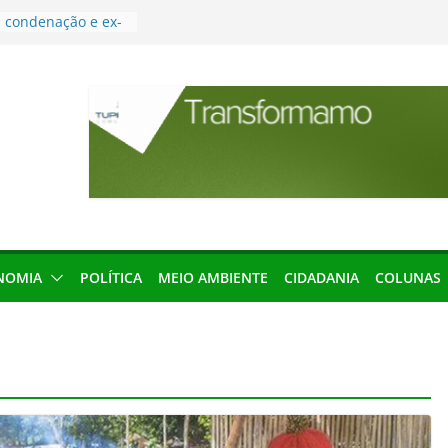
menageada por
gridade pública
condenação e ex-
rea devolverá quase
res podem barrar
ições de 2026 no
leva Amazônia
terária em São
força discurso de
em defesa do
NOMIA
POLÍTICA
MEIO AMBIENTE
CIDADANIA
COLUNAS