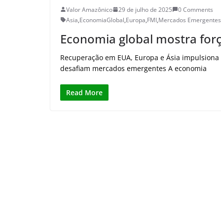
Valor Amazônico
29 de julho de 2025
0 Comments
Asia
,
EconomiaGlobal
,
Europa
,
FMI
,
Mercados Emergentes
Economia global mostra forç
Recuperação em EUA, Europa e Ásia impulsiona p
desafiam mercados emergentes A economia
Read More