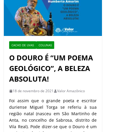
CACHO DE UVAS
COLUNAS
O DOURO É “UM POEMA
GEOLÓGICO”, A BELEZA
ABSOLUTA!
18 de novembro de 2021
Valor Amazônico
Foi assim que o grande poeta e escritor
duriense Miguel Torga se referiu à sua
região natal (nasceu em São Martinho de
Anta, no concelho de Sabrosa, distrito de
Vila Real). Pode dizer-se que o Douro é um