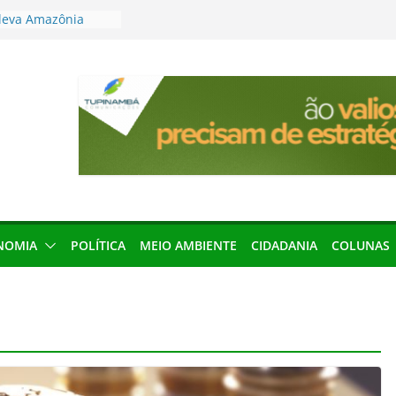
leva Amazônia
terária em São
articipação
mento de 2027
local impróprio
 fogo no Cemitério
anha protagonismo
 2026
res podem barrar
ições de 2026 no
NOMIA
POLÍTICA
MEIO AMBIENTE
CIDADANIA
COLUNAS