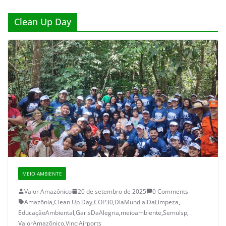
Clean Up Day
MEIO AMBIENTE
Valor Amazônico
20 de setembro de 2025
0 Comments
Amazônia
,
Clean Up Day
,
COP30
,
DiaMundialDaLimpeza
,
EducaçãoAmbiental
,
GarisDaAlegria
,
meioambiente
,
Semulsp
,
ValorAmazõnico
,
VinciAirports