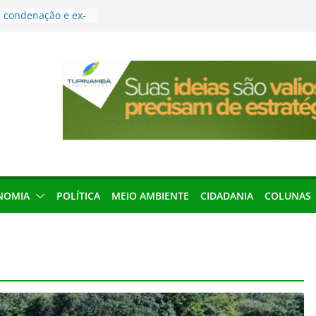
condenação e ex-
rea devolverá quase
res podem barrar
ições de 2026 no
leva Amazônia
terária em São
força discurso de
em defesa do
menageada por
NOMIA
POLÍTICA
MEIO AMBIENTE
CIDADANIA
COLUNAS
gridade pública