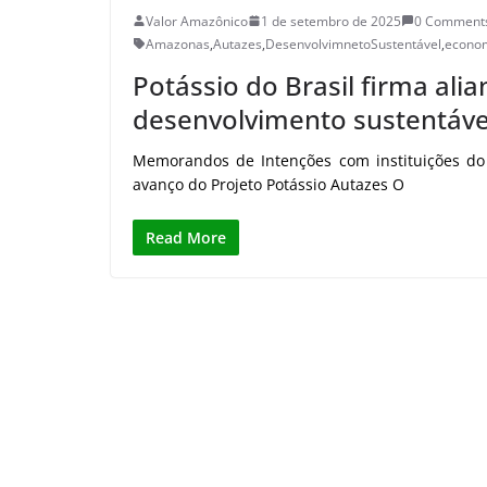
Valor Amazônico
1 de setembro de 2025
0 Comment
Amazonas
,
Autazes
,
DesenvolvimnetoSustentável
,
econo
Potássio do Brasil firma ali
desenvolvimento sustentáve
Memorandos de Intenções com instituições d
avanço do Projeto Potássio Autazes O
Read More