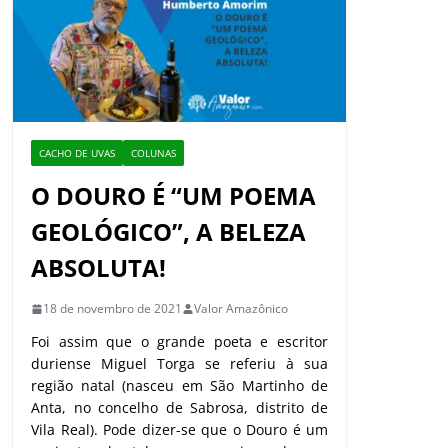
CACHO DE UVAS
COLUNAS
O DOURO É “UM POEMA
GEOLÓGICO”, A BELEZA
ABSOLUTA!
18 de novembro de 2021
Valor Amazônico
Foi assim que o grande poeta e escritor
duriense Miguel Torga se referiu à sua
região natal (nasceu em São Martinho de
Anta, no concelho de Sabrosa, distrito de
Vila Real). Pode dizer-se que o Douro é um