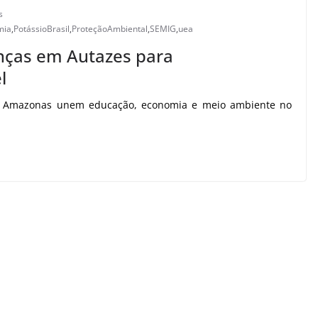
s
mia
,
PotássioBrasil
,
ProteçãoAmbiental
,
SEMIG
,
uea
anças em Autazes para
l
o Amazonas unem educação, economia e meio ambiente no