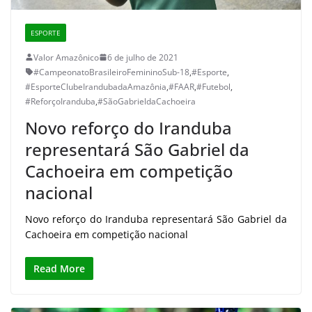
ESPORTE
Valor Amazônico
6 de julho de 2021
#CampeonatoBrasileiroFemininoSub-18
,
#Esporte
,
#EsporteClubeIrandubadaAmazônia
,
#FAAR
,
#Futebol
,
#ReforçoIranduba
,
#SãoGabrieldaCachoeira
Novo reforço do Iranduba
representará São Gabriel da
Cachoeira em competição
nacional
Novo reforço do Iranduba representará São Gabriel da
Cachoeira em competição nacional
Read More