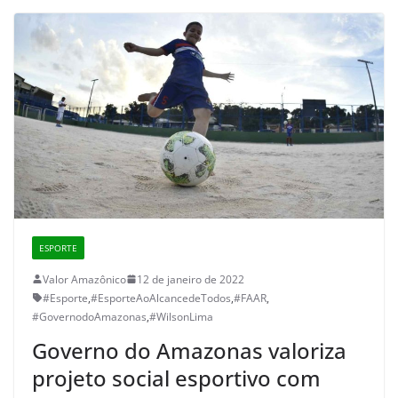
ESPORTE
Valor Amazônico
12 de janeiro de 2022
#Esporte
,
#EsporteAoAlcancedeTodos
,
#FAAR
,
#GovernodoAmazonas
,
#WilsonLima
Governo do Amazonas valoriza
projeto social esportivo com