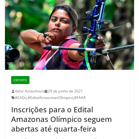
ESPORTE
Valor Amazônico
29 de junho de 2021
#EADs
,
#EditalAmazonasOlímpico
,
#FAAR
Inscrições para o Edital
Amazonas Olímpico seguem
abertas até quarta-feira