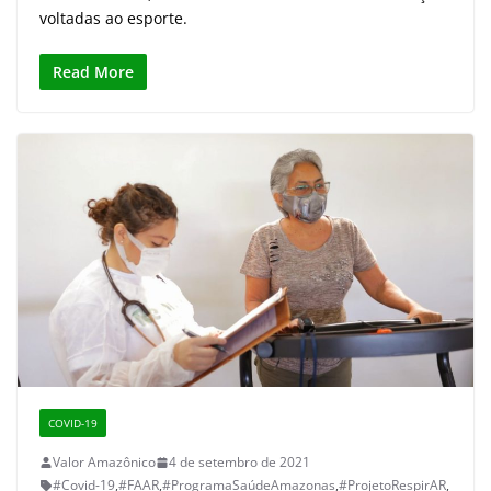
voltadas ao esporte.
Read More
COVID-19
Valor Amazônico
4 de setembro de 2021
#Covid-19
,
#FAAR
,
#ProgramaSaúdeAmazonas
,
#ProjetoRespirAR
,