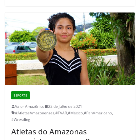
ESPORTE
Valor Amazônico
22 de julho de 2021
#AtletasAmazonenses
,
#FAAR
,
#México
,
#PanAmericano
,
#Wrestling
Atletas do Amazonas