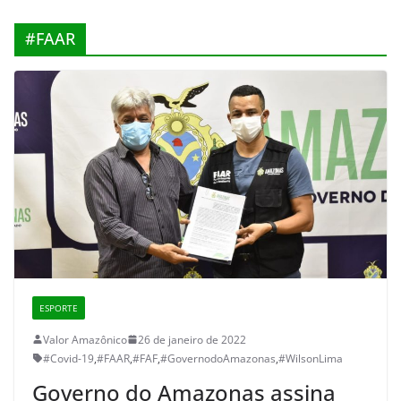
#FAAR
ESPORTE
Valor Amazônico
26 de janeiro de 2022
#Covid-19
,
#FAAR
,
#FAF
,
#GovernodoAmazonas
,
#WilsonLima
Governo do Amazonas assina