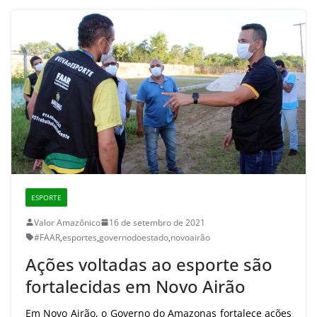
ESPORTE
Valor Amazônico
16 de setembro de 2021
#FAAR
,
esportes
,
governodoestado
,
novoairão
Ações voltadas ao esporte são
fortalecidas em Novo Airão
Em Novo Airão, o Governo do Amazonas fortalece ações