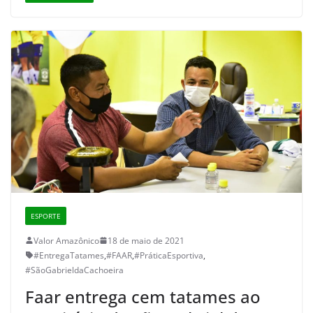
ESPORTE
Valor Amazônico
18 de maio de 2021
#EntregaTatames
,
#FAAR
,
#PráticaEsportiva
,
#SãoGabrieldaCachoeira
Faar entrega cem tatames ao