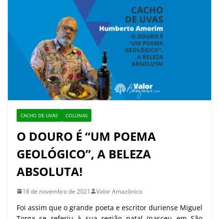
CACHO DE UVAS
COLUNAS
O DOURO É “UM POEMA
GEOLÓGICO”, A BELEZA
ABSOLUTA!
18 de novembro de 2021
Valor Amazônico
Foi assim que o grande poeta e escritor duriense Miguel
Torga se referiu à sua região natal (nasceu em São