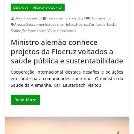
DESTAQUE
REGIÃO AMAZÔNICA
Dora Tupinambá
1 de novembro de 2024
0 Comments
Amazxônia
,
comunidades ribeirinhas
,
Fiocruz
,
Karl Lauterbach
,
Saúde
,
Stefanie Lopes
,
Valor Amazônico
Ministro alemão conhece
projetos da Fiocruz voltados a
saúde pública e sustentabilidade
Cooperação internacional destaca desafios e soluções
em saúde para comunidades ribeirinhas O ministro da
Saúde da Alemanha, Karl Lauterbach, visitou
Read More