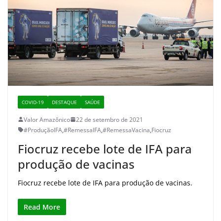
COVID-19
DESTAQUE
SAÚDE
Valor Amazônico
22 de setembro de 2021
#ProduçãoIFA
,
#RemessaIFA
,
#RemessaVacina
,
Fiocruz
Fiocruz recebe lote de IFA para
produção de vacinas
Fiocruz recebe lote de IFA para produção de vacinas.
Read More