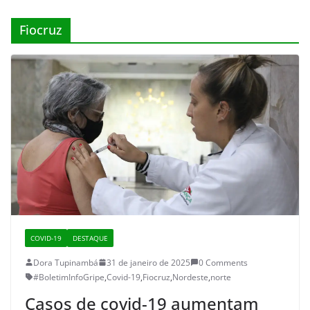
Fiocruz
COVID-19
DESTAQUE
Dora Tupinambá
31 de janeiro de 2025
0 Comments
#BoletimInfoGripe
,
Covid-19
,
Fiocruz
,
Nordeste
,
norte
Casos de covid-19 aumentam