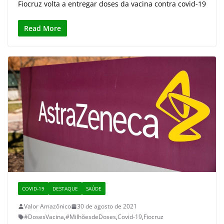
Fiocruz volta a entregar doses da vacina contra covid-19
Read More
COVID-19
DESTAQUE
SAÚDE
Valor Amazônico
30 de agosto de 2021
#DosesVacina
,
#MilhõesdeDoses
,
Covid-19
,
Fiocruz