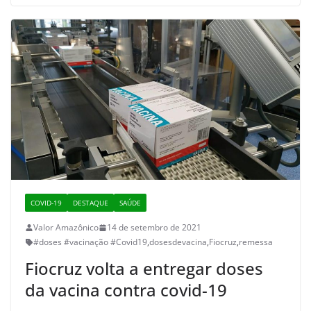
COVID-19
DESTAQUE
SAÚDE
Valor Amazônico
14 de setembro de 2021
#doses #vacinação #Covid19
,
dosesdevacina
,
Fiocruz
,
remessa
Fiocruz volta a entregar doses
da vacina contra covid-19