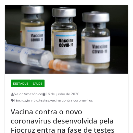
DESTAQUE
SAÚDE
Valor Amazônico
16 de junho de 2020
Fiocruz
,
in vitro
,
testes
,
vacina contra coronavírus
Vacina contra o novo
coronavírus desenvolvida pela
Fiocruz entra na fase de testes