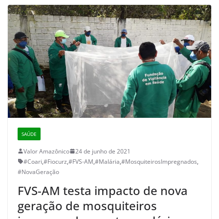
SAÚDE
Valor Amazônico
24 de junho de 2021
#Coari
,
#Fiocurz
,
#FVS-AM
,
#Malária
,
#MosquiteirosImpregnados
,
#NovaGeração
FVS-AM testa impacto de nova
geração de mosquiteiros