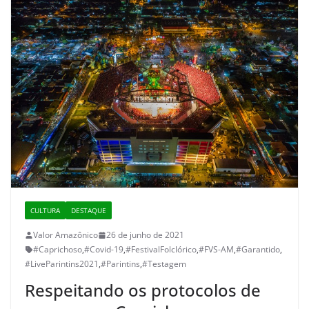
CULTURA
DESTAQUE
Valor Amazônico
26 de junho de 2021
#Caprichoso
,
#Covid-19
,
#FestivalFolclórico
,
#FVS-AM
,
#Garantido
,
#LiveParintins2021
,
#Parintins
,
#Testagem
Respeitando os protocolos de