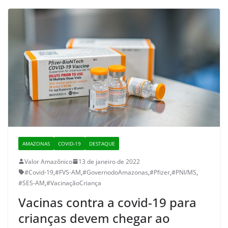
AMAZONAS
COVID-19
DESTAQUE
Valor Amazônico
13 de janeiro de 2022
#Covid-19
,
#FVS-AM
,
#GovernodoAmazonas
,
#Pfizer
,
#PNI/MS
,
#SES-AM
,
#VacinaçãoCriança
Vacinas contra a covid-19 para
crianças devem chegar ao