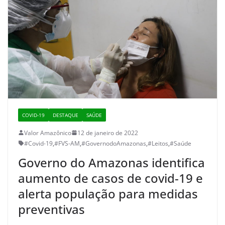
COVID-19
DESTAQUE
SAÚDE
Valor Amazônico
12 de janeiro de 2022
#Covid-19
,
#FVS-AM
,
#GovernodoAmazonas
,
#Leitos
,
#Saúde
Governo do Amazonas identifica
aumento de casos de covid-19 e
alerta população para medidas
preventivas