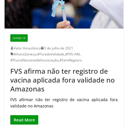
COVID-19
Valor Amazônico
3 de julho de 2021
#AstraZeneca
,
#ForadaValidade
,
#FVS-AM
,
#PLanoNacionaldeImunização
,
#SemRegistro
FVS afirma não ter registro de
vacina aplicada fora validade no
Amazonas
FVS afirmar não ter registro de vacina aplicada fora
validade no Amazonas
Read More