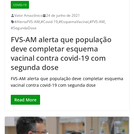
COVID-19
Valor Amazônico
24 de junho de 2021
#AlertaFVS-AM
,
#Covid-19
,
#EsquemaVacinal
,
#FVS-AM
,
#SegundaDose
FVS-AM alerta que população
deve completar esquema
vacinal contra covid-19 com
segunda dose
FVS-AM alerta que população deve completar esquema
vacinal contra covid-19 com segunda dose
Read More