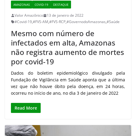
AMAZONAS
COVID-19
DESTAQUE
Valor Amazônico
13 de janeiro de 2022
#Covid-19
,
#FVS-AM
,
#FVS-RCP
,
#GovernodoAmazonas
,
#Saúde
Mesmo com número de
infectados em alta, Amazonas
não registra aumento de mortes
por covid-19
Dados do boletim epidemiológico divulgado pela
Fundação de Vigilância em Saúde aponta que a última
vez que não houve óbito pela doença, em 24 horas,
ocorreu no início de ano, no dia 3 de janeiro de 2022
Read More