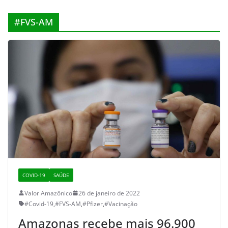
#FVS-AM
COVID-19
SAÚDE
Valor Amazônico
26 de janeiro de 2022
#Covid-19
,
#FVS-AM
,
#Pfizer
,
#Vacinação
Amazonas recebe mais 96.900