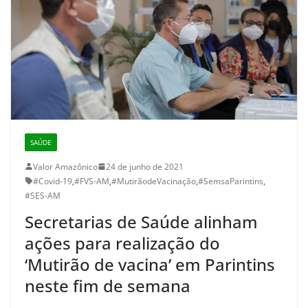
SAÚDE
Valor Amazônico
24 de junho de 2021
#Covid-19
,
#FVS-AM
,
#MutirãodeVacinação
,
#SemsaParintins
,
#SES-AM
Secretarias de Saúde alinham
ações para realização do
‘Mutirão de vacina’ em Parintins
neste fim de semana