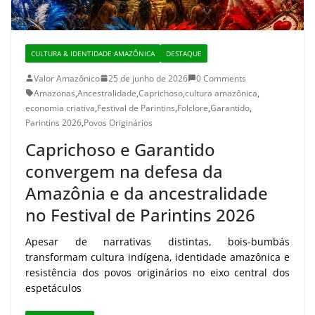
CULTURA & IDENTIDADE AMAZÔNICA
DESTAQUE
Valor Amazônico
25 de junho de 2026
0 Comments
Amazonas
,
Ancestralidade
,
Caprichoso
,
cultura amazônica
,
economia criativa
,
Festival de Parintins
,
Folclore
,
Garantido
,
Parintins 2026
,
Povos Originários
Caprichoso e Garantido
convergem na defesa da
Amazônia e da ancestralidade
no Festival de Parintins 2026
Apesar de narrativas distintas, bois-bumbás
transformam cultura indígena, identidade amazônica e
resistência dos povos originários no eixo central dos
espetáculos