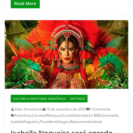
Read More
CULTURA & IDENTIDADE AMAZÔNICA
DESTAQUE
Valor Amazônico
10 de setembro de 2025
0 Comments
Amazônia
,
CarnavalManaus
,
EscolaDeSamba
,
Ex-BBB
,
Garantido
,
IsabelleNogueira
,
PresidenteVargas
,
Representatividade
Isabelle Nogueira será enredo