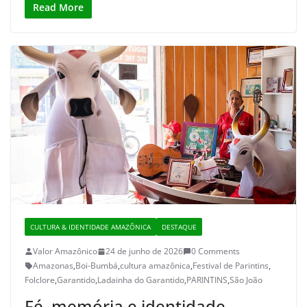
Read More
CULTURA & IDENTIDADE AMAZÔNICA
DESTAQUE
Valor Amazônico
24 de junho de 2026
0 Comments
Amazonas
,
Boi-Bumbá
,
cultura amazônica
,
Festival de Parintins
,
Folclore
,
Garantido
,
Ladainha do Garantido
,
PARINTINS
,
São João
Fé, memória e identidade