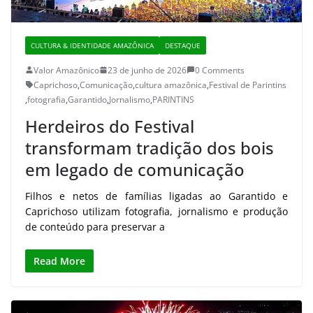
CULTURA & IDENTIDADE AMAZÔNICA
DESTAQUE
Valor Amazônico
23 de junho de 2026
0 Comments
Caprichoso
,
Comunicação
,
cultura amazônica
,
Festival de Parintins
,
fotografia
,
Garantido
,
Jornalismo
,
PARINTINS
Herdeiros do Festival
transformam tradição dos bois
em legado de comunicação
Filhos e netos de famílias ligadas ao Garantido e
Caprichoso utilizam fotografia, jornalismo e produção
de conteúdo para preservar a
Read More