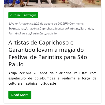
CULTURA
DESTAQUE
Valor Amazônico
26 de agosto de 2025
0 Comments
Amazonas
,
Amazônia
,
Caprichoso
,
festivaldeParintins
,
Garantido
,
ParintinsPaulista
,
Patrimônio
,
tradição
Artistas de Caprichoso e
Garantido levam a magia do
Festival de Parintins para São
Paulo
Arujá celebra 26 anos da “Parintins Paulista” com
espetáculo de bois-bumbás e reafirma a força da
cultura amazônica no Sudeste
Read More