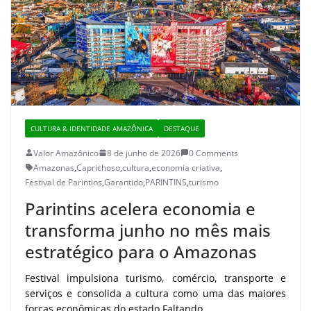
CULTURA & IDENTIDADE AMAZÔNICA
DESTAQUE
Valor Amazônico
8 de junho de 2026
0 Comments
Amazonas
,
Caprichoso
,
cultura
,
economia criativa
,
Festival de Parintins
,
Garantido
,
PARINTINS
,
turismo
Parintins acelera economia e
transforma junho no mês mais
estratégico para o Amazonas
Festival impulsiona turismo, comércio, transporte e
serviços e consolida a cultura como uma das maiores
forças econômicas do estado Faltando