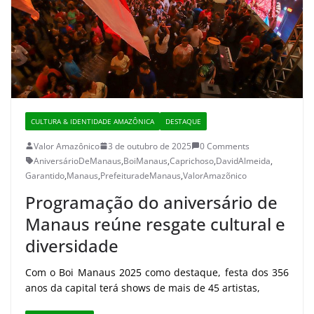
CULTURA & IDENTIDADE AMAZÔNICA
DESTAQUE
Valor Amazônico
3 de outubro de 2025
0 Comments
AniversárioDeManaus
,
BoiManaus
,
Caprichoso
,
DavidAlmeida
,
Garantido
,
Manaus
,
PrefeituradeManaus
,
ValorAmazõnico
Programação do aniversário de
Manaus reúne resgate cultural e
diversidade
Com o Boi Manaus 2025 como destaque, festa dos 356
anos da capital terá shows de mais de 45 artistas,