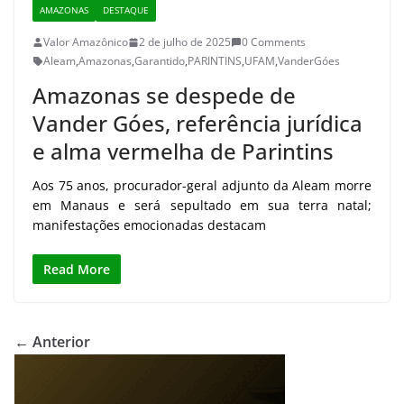
AMAZONAS
DESTAQUE
Valor Amazônico
2 de julho de 2025
0 Comments
Aleam
,
Amazonas
,
Garantido
,
PARINTINS
,
UFAM
,
VanderGóes
Amazonas se despede de
Vander Góes, referência jurídica
e alma vermelha de Parintins
Aos 75 anos, procurador-geral adjunto da Aleam morre
em Manaus e será sepultado em sua terra natal;
manifestações emocionadas destacam
Read More
← Anterior