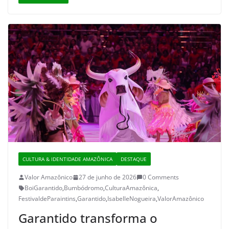
CULTURA & IDENTIDADE AMAZÔNICA
DESTAQUE
Valor Amazônico
27 de junho de 2026
0 Comments
BoiGarantido
,
Bumbódromo
,
CulturaAmazônica
,
FestivaldeParaintins
,
Garantido
,
IsabelleNogueira
,
ValorAmazônico
Garantido transforma o