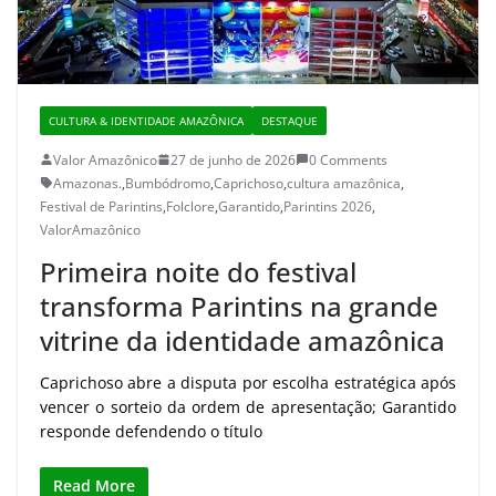
CULTURA & IDENTIDADE AMAZÔNICA
DESTAQUE
Valor Amazônico
27 de junho de 2026
0 Comments
Amazonas.
,
Bumbódromo
,
Caprichoso
,
cultura amazônica
,
Festival de Parintins
,
Folclore
,
Garantido
,
Parintins 2026
,
ValorAmazônico
Primeira noite do festival
transforma Parintins na grande
vitrine da identidade amazônica
Caprichoso abre a disputa por escolha estratégica após
vencer o sorteio da ordem de apresentação; Garantido
responde defendendo o título
Read More