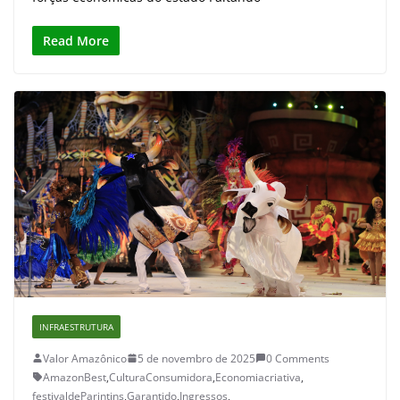
Read More
INFRAESTRUTURA
Valor Amazônico
5 de novembro de 2025
0 Comments
AmazonBest
,
CulturaConsumidora
,
Economiacriativa
,
festivaldeParintins
,
Garantido
,
Ingressos
,