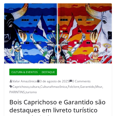
CULTURA & EVENTOS
DESTAQUE
Valor Amazônico
3 de agosto de 2025
0 Comments
Caprichoso
,
cultura
,
CulturaAmazõnica
,
Folclore
,
Garantido
,
Mtur
,
PARINTINS
,
turismo
Bois Caprichoso e Garantido são
destaques em livreto turístico