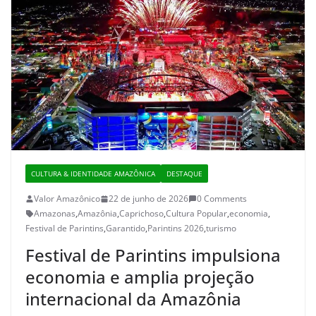
CULTURA & IDENTIDADE AMAZÔNICA
DESTAQUE
Valor Amazônico
22 de junho de 2026
0 Comments
Amazonas
,
Amazônia
,
Caprichoso
,
Cultura Popular
,
economia
,
Festival de Parintins
,
Garantido
,
Parintins 2026
,
turismo
Festival de Parintins impulsiona
economia e amplia projeção
internacional da Amazônia