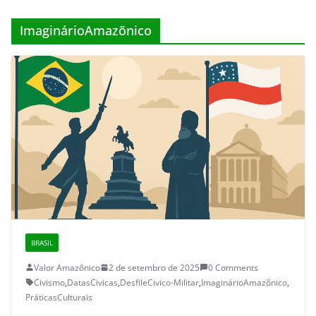
ImaginárioAmazõnico
BRASIL
Valor Amazônico
2 de setembro de 2025
0 Comments
Civismo
,
DatasCivicas
,
DesfileCivico-Militar
,
ImaginárioAmazõnico
,
PráticasCulturais