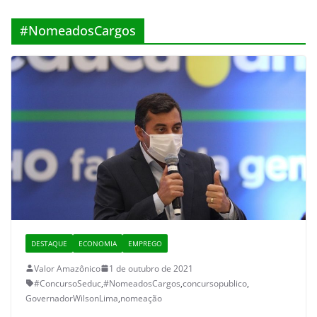
#NomeadosCargos
DESTAQUE
ECONOMIA
EMPREGO
Valor Amazônico
1 de outubro de 2021
#ConcursoSeduc
,
#NomeadosCargos
,
concursopublico
,
GovernadorWilsonLima
,
nomeação