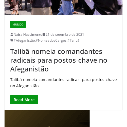
MUNDO
Naira Nascimento
21 de setembro de 2021
#Afeganistão
,
#NomeadosCargos
,
#Talibã
Talibã nomeia comandantes
radicais para postos-chave no
Afeganistão
Talibã nomeia comandantes radicais para postos-chave
no Afeganistão
Read More