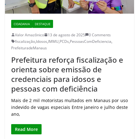
CIDADANIA
DESTAQUE
Valor Amazônico
13 de agosto de 2025
0 Comments
fiscalização
,
Idosos
,
IMMU
,
PCDs
,
PessoasComDeficiencia
,
PrefeituradeManaus
Prefeitura reforça fiscalização e
orienta sobre emissão de
credenciais para idosos e
pessoas com deficiência
Mais de 2 mil motoristas multados em Manaus por uso
indevido de vagas especiais Entre janeiro e julho deste
ano,
Read More