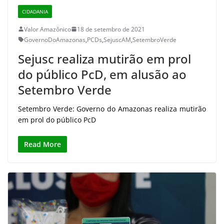
CIDADANIA
Valor Amazônico
18 de setembro de 2021
GovernoDoAmazonas
,
PCDs
,
SejuscAM
,
SetembroVerde
Sejusc realiza mutirão em prol
do público PcD, em alusão ao
Setembro Verde
Setembro Verde: Governo do Amazonas realiza mutirão
em prol do público PcD
Read More