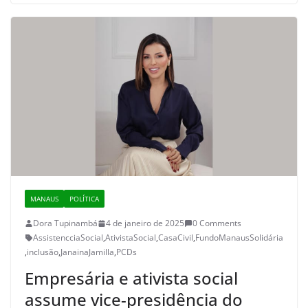
MANAUS
POLÍTICA
Dora Tupinambá
4 de janeiro de 2025
0 Comments
AssistencciaSocial
,
AtivistaSocial
,
CasaCivil
,
FundoManausSolidária
,
inclusão
,
JanainaJamilla
,
PCDs
Empresária e ativista social
assume vice-presidência do