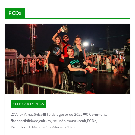
PCDs
CULTURA & EVENTOS
Valor Amazônico
16 de agosto de 2025
0 Comments
acessibilidade
,
cultura
,
inclusão
,
manauscult
,
PCDs
,
PrefeituradeManaus
,
SouManaus2025