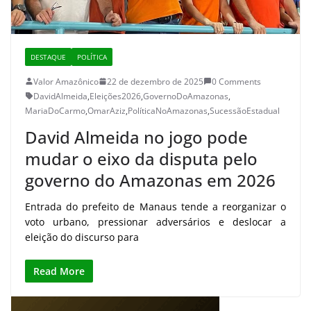
DESTAQUE
POLÍTICA
Valor Amazônico
22 de dezembro de 2025
0 Comments
DavidAlmeida
,
Eleições2026
,
GovernoDoAmazonas
,
MariaDoCarmo
,
OmarAziz
,
PolíticaNoAmazonas
,
SucessãoEstadual
David Almeida no jogo pode
mudar o eixo da disputa pelo
governo do Amazonas em 2026
Entrada do prefeito de Manaus tende a reorganizar o
voto urbano, pressionar adversários e deslocar a
eleição do discurso para
Read More