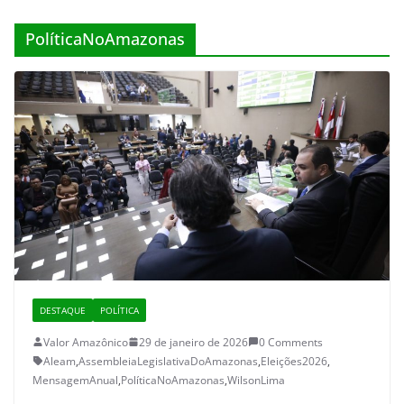
PolíticaNoAmazonas
DESTAQUE
POLÍTICA
Valor Amazônico
29 de janeiro de 2026
0 Comments
Aleam
,
AssembleiaLegislativaDoAmazonas
,
Eleições2026
,
MensagemAnual
,
PolíticaNoAmazonas
,
WilsonLima