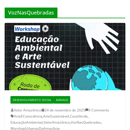
VozNasQuebradas
DESENVOLVIMENTO SOCIAL
MANAUS
Valor Amazônico
24 de novembro de 2025
0 Comments
ArteEConsciência
,
ArteSustentável
,
CasaVerde
,
EducaçãoAmbiental
,
ValorAmazõnico
,
VozNasQuebradas
,
WorshopUrbanosDaAmazõnia