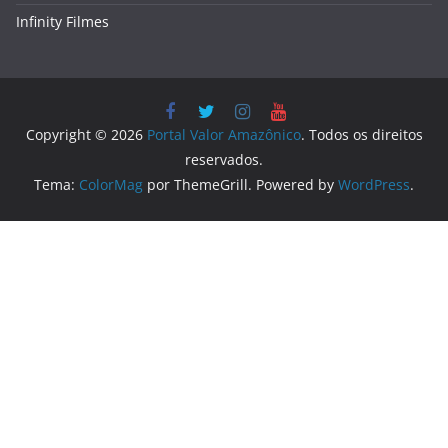
Infinity Filmes
Copyright © 2026
Portal Valor Amazônico
. Todos os direitos
reservados.
Tema:
ColorMag
por ThemeGrill. Powered by
WordPress
.