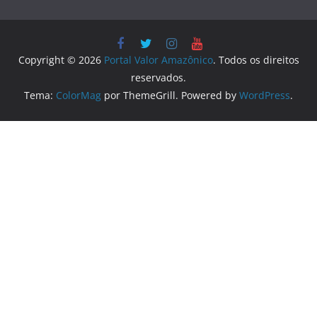
Copyright © 2026
Portal Valor Amazônico
. Todos os direitos
reservados.
Tema:
ColorMag
por ThemeGrill. Powered by
WordPress
.