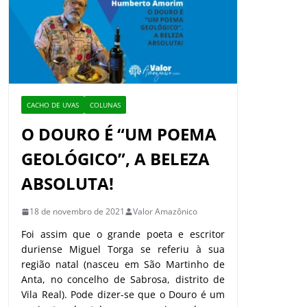
CACHO DE UVAS
COLUNAS
O DOURO É “UM POEMA
GEOLÓGICO”, A BELEZA
ABSOLUTA!
18 de novembro de 2021
Valor Amazônico
Foi assim que o grande poeta e escritor
duriense Miguel Torga se referiu à sua
região natal (nasceu em São Martinho de
Anta, no concelho de Sabrosa, distrito de
Vila Real). Pode dizer-se que o Douro é um