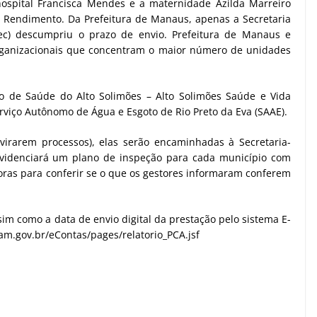
ospital Francisca Mendes e a maternidade Azilda Marreiro
 Rendimento. Da Prefeitura de Manaus, apenas a Secretaria
c) descumpriu o prazo de envio. Prefeitura de Manaus e
rganizacionais que concentram o maior número de unidades
co de Saúde do Alto Solimões – Alto Solimões Saúde e Vida
rviço Autônomo de Água e Esgoto de Rio Preto da Eva (SAAE).
virarem processos), elas serão encaminhadas à Secretaria-
ovidenciará um plano de inspeção para cada município com
toras para conferir se o que os gestores informaram conferem
im como a data de envio digital da prestação pelo sistema E-
e.am.gov.br/eContas/pages/relatorio_PCA.jsf