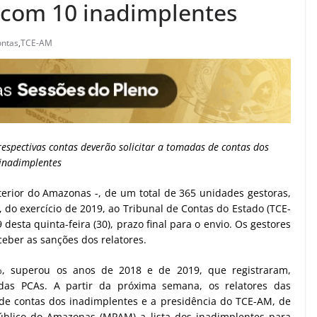
 com 10 inadimplentes
ontas
,
TCE-AM
respectivas contas deverão solicitar a tomadas de contas dos
inadimplentes
terior do Amazonas -, de um total de 365 unidades gestoras,
 do exercício de 2019, ao Tribunal de Contas do Estado (TCE-
desta quinta-feira (30), prazo final para o envio. Os gestores
eber as sanções dos relatores.
, superou os anos de 2018 e de 2019, que registraram,
as PCAs. A partir da próxima semana, os relatores das
 de contas dos inadimplentes e a presidência do TCE-AM, de
úblico do Amazonas (MPAM) a lista dos inadimplentes para