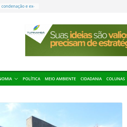
condenação e ex-
rea devolverá quase
res podem barrar
ições de 2026 no
leva Amazônia
terária em São
força discurso de
em defesa do
menageada por
NOMIA
POLÍTICA
MEIO AMBIENTE
CIDADANIA
COLUNAS
gridade pública