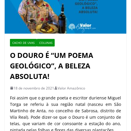
CACHO DE UVAS
COLUNAS
O DOURO É “UM POEMA
GEOLÓGICO”, A BELEZA
ABSOLUTA!
18 de novembro de 2021
Valor Amazônico
Foi assim que o grande poeta e escritor duriense Miguel
Torga se referiu à sua região natal (nasceu em São
Martinho de Anta, no concelho de Sabrosa, distrito de
Vila Real). Pode dizer-se que o Douro é um conjunto de
telas, que variam de cor consoante a estação do ano,
pintada pelas folhas e flores das diversas plantações.