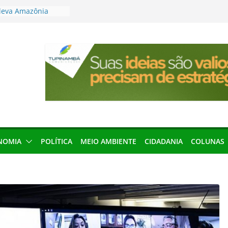
leva Amazônia
terária em São
articipação
mento de 2027
local impróprio
 fogo no Cemitério
anha protagonismo
 2026
res podem barrar
ições de 2026 no
NOMIA
POLÍTICA
MEIO AMBIENTE
CIDADANIA
COLUNAS