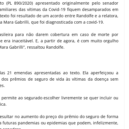
to (PL 890/2020) apresentado originalmente pelo senador
familiares das vítimas da Covid-19 fiquem desamparados em
exto foi resultado de um acordo entre Randolfe e a relatora,
 Mara Gabrilli, que foi diagnosticada com a covid-19.
rasileira para não darem cobertura em caso de morte por
era inaceitável. E, a partir de agora, é com muito orgulho
ra Gabrilli”, ressaltou Randolfe.
 das 21 emendas apresentadas ao texto. Ela aperfeiçoou a
o dos prêmios de seguro de vida às vítimas da doença sem
es.
permite ao segurado escolher livremente se quer incluir ou
ica.
 resultar no aumento do preço do prêmio do seguro de forma
 futuras pandemias ou epidemias que podem, infelizmente,