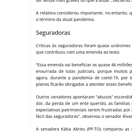
ser ainda mais graves do que a atual”, declarou
A relatora considerou importante, no entanto, 
o término da atual pandemia.
Seguradoras
Críticas às seguradoras foram quase unânimes n
que contribuiu com uma emenda ao texto.
“Essa emenda vai beneficiar os quase 46 milhõe
enxurrada de lutas judiciais, porque muitos 
agora, durante a pandemia de covid-19, por 
planos ficarão obrigados a atender esses benefi
Outros senadores apontaram “abusos” escondido
dor, da perda de um ente querido, as famílias
expectativas patrimoniais serem frustradas por
fácil das seguradoras”, observou o senador Álva
A senadora Kátia Abreu (PP-TO) comparou as s