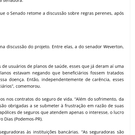
 a senadora.
que o Senado retome a discussão sobre regras perenes, após
a discussão do projeto. Entre elas, a do senador Weverton,
s de usuários de planos de saúde, esses que já deram aí uma
planos estavam negando que beneficiários fossem tratados
essa doença. Então, independentemente de carência, esses
ciários”, comemorou.
s nos contratos do seguro de vida. “Além do sofrimento, da
 são obrigadas a se submeter à frustração em razão de suas
 apólices de seguros que atendem apenas o interesse, o lucro
ro Dias (Podemos-PR).
eguradoras às instituições bancárias. “As seguradoras são