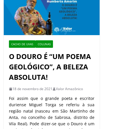
CACHO DE UVAS
COLUNAS
O DOURO É “UM POEMA
GEOLÓGICO”, A BELEZA
ABSOLUTA!
18 de novembro de 2021
Valor Amazônico
Foi assim que o grande poeta e escritor
duriense Miguel Torga se referiu à sua
região natal (nasceu em São Martinho de
Anta, no concelho de Sabrosa, distrito de
Vila Real). Pode dizer-se que o Douro é um