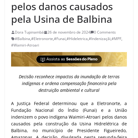
pelos danos causados
pela Usina de Balbina
Dora Tupinambá
26 de novembro de 2024
0 Comments
#Balbina
,
#Eletronorte
,
#Funai
,
#Hideletrica
,
#Indenizaçãi
,
#MPF
,
#Wamiri-Atroari
Decisão reconhece impactos da inundação de terras
indígenas e ordena compensação financeira pela
destruição ambiental e cultural
A Justiça Federal determinou que a Eletronorte, a
Fundação Nacional do Índio (Funai) e a União
indenizem o povo indígena Waimiri-Atroari pelos danos
causados pela construção da Usina Hidrelétrica de
Balbina, no município de Presidente Figueiredo,
Amazonas. A decisão, divulgada nesta segunda-feira