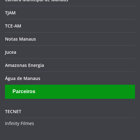
Jucea
Amazonas Energia
Água de Manaus
Parceiros
TECNET
Infinity Filmes
Copyright © 2026
Portal Valor Amazônico
. Todos os direitos
reservados.
Tema:
ColorMag
por ThemeGrill. Powered by
WordPress
.