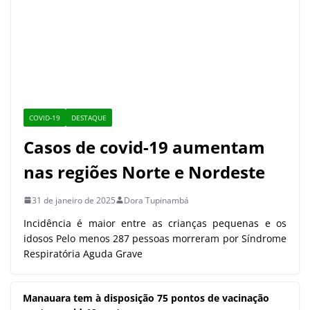
Incidência é maior entre as crianças pequenas e os
idosos Pelo menos 287 pessoas morreram por Síndrome
Respiratória Aguda Grave
Manauara tem à disposição 75
pontos de vacinação contra covid-19
nesta semana
8 de maio de 2023
Amazonas inicia aplicação de vacina
bivalente contra a covid-19 a partir
desta quarta-feira
15 de fevereiro de 2023
Inscreva-se para receber as últimas notícias
diretamente no seu e-mail