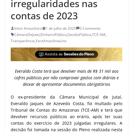
irregularidades nas
contas de 2023
Valor Amazônico
1 de julho de 2025
0 Comments
CâmaraDeJutaí
,
DinheiroPúblico
,
GestãoPública
,
TCE-AM
,
Transparência
,
YaraAmazôniaLins
Everaldo Costa terá que devolver mais de R$ 31 mil aos
cofres públicos por não comprovar gastos com diárias e
deixar de apresentar documentos obrigatórios
O ex-presidente da Câmara Municipal de Jutaí,
Everaldo Jaques de Azevedo Costa, foi multado pelo
Tribunal de Contas do Amazonas (TCE-AM) e terá que
devolver recursos públicos ao erário, após ter suas
contas do exercício de 2023 julgadas irregulares. A
decisão foi tomada na sessão do Pleno realizada nesta