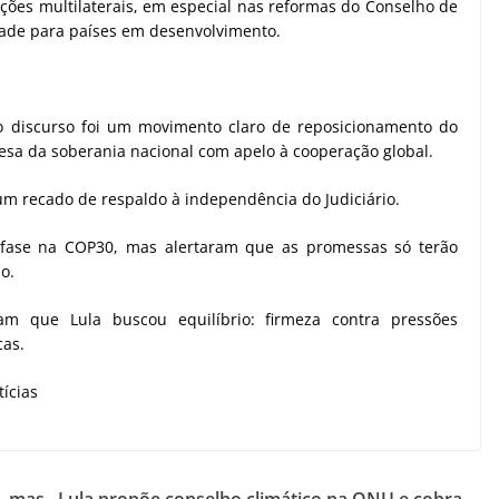
ações multilaterais, em especial nas reformas do Conselho de
dade para países em desenvolvimento.
 o discurso foi um movimento claro de reposicionamento do
fesa da soberania nacional com apelo à cooperação global.
m recado de respaldo à independência do Judiciário.
nfase na COP30, mas alertaram que as promessas só terão
o.
ram que Lula buscou equilíbrio: firmeza contra pressões
cas.
ícias
, mas
Lula propõe conselho climático na ONU e cobra