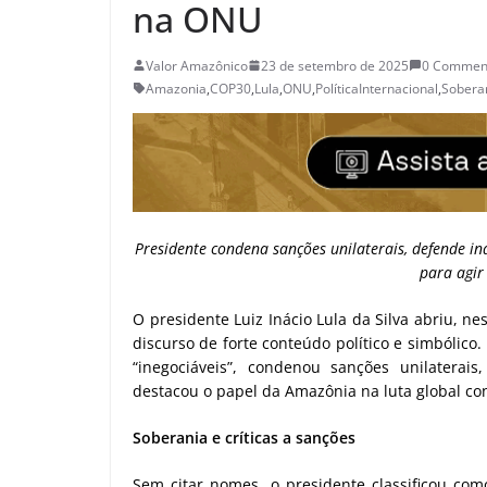
na ONU
Valor Amazônico
23 de setembro de 2025
0 Commen
Amazonia
,
COP30
,
Lula
,
ONU
,
PolíticaInternacional
,
Sobera
Presidente condena sanções unilaterais, defende i
para agir 
O presidente Luiz Inácio Lula da Silva abriu, n
discurso de forte conteúdo político e simbólico
“inegociáveis”, condenou sanções unilaterai
destacou o papel da Amazônia na luta global co
Soberania e críticas a sanções
Sem citar nomes, o presidente classificou como