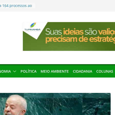
a 164 processos ao
ão desta terça-
menageada por
gridade pública
condenação e ex-
rea devolverá quase
seleção para
ica e contábil do
200 vagas para
ta em controle
NOMIA
POLÍTICA
MEIO AMBIENTE
CIDADANIA
COLUNAS