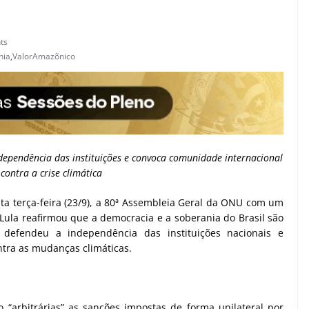
ts
nia
,
ValorAmazõnico
ndependência das instituições e convoca comunidade internacional
contra a crise climática
esta terça-feira (23/9), a 80ª Assembleia Geral da ONU com um
. Lula reafirmou que a democracia e a soberania do Brasil são
s, defendeu a independência das instituições nacionais e
ntra as mudanças climáticas.
 “arbitrárias” as sanções impostas de forma unilateral por