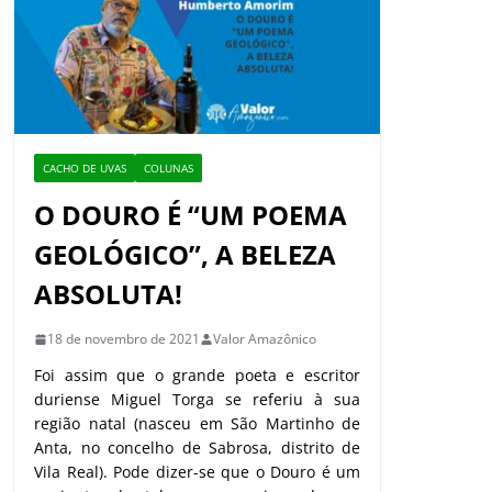
CACHO DE UVAS
COLUNAS
O DOURO É “UM POEMA
GEOLÓGICO”, A BELEZA
ABSOLUTA!
18 de novembro de 2021
Valor Amazônico
Foi assim que o grande poeta e escritor
duriense Miguel Torga se referiu à sua
região natal (nasceu em São Martinho de
Anta, no concelho de Sabrosa, distrito de
Vila Real). Pode dizer-se que o Douro é um