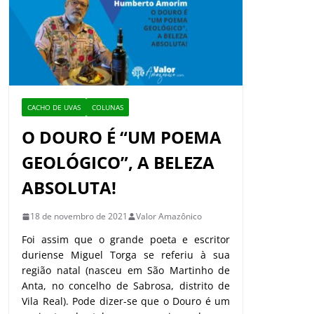
CACHO DE UVAS
COLUNAS
O DOURO É “UM POEMA
GEOLÓGICO”, A BELEZA
ABSOLUTA!
18 de novembro de 2021
Valor Amazônico
Foi assim que o grande poeta e escritor
duriense Miguel Torga se referiu à sua
região natal (nasceu em São Martinho de
Anta, no concelho de Sabrosa, distrito de
Vila Real). Pode dizer-se que o Douro é um