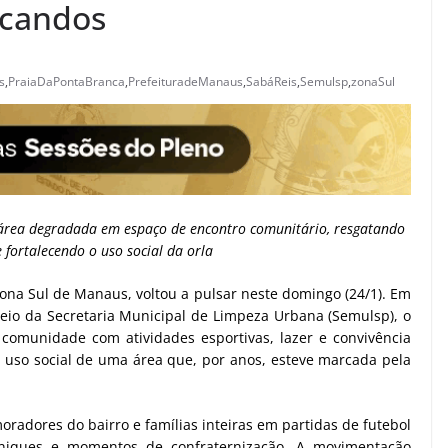
ucandos
s
,
PraiaDaPontaBranca
,
PrefeituradeManaus
,
SabáReis
,
Semulsp
,
zonaSul
 área degradada em espaço de encontro comunitário, resgatando
 fortalecendo o uso social da orla
zona Sul de Manaus, voltou a pulsar neste domingo (24/1). Em
io da Secretaria Municipal de Limpeza Urbana (Semulsp), o
omunidade com atividades esportivas, lazer e convivência
uso social de uma área que, por anos, esteve marcada pela
radores do bairro e famílias inteiras em partidas de futebol
eniques e momentos de confraternização. A movimentação