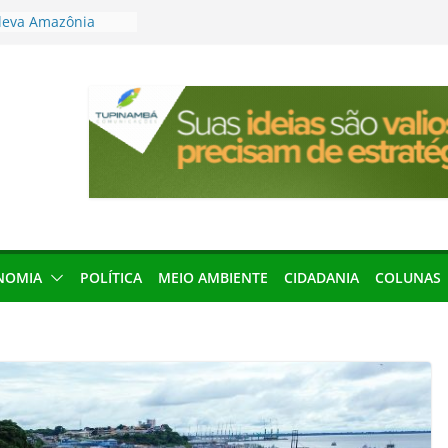
leva Amazônia
terária em São
articipação
mento de 2027
local impróprio
 fogo no Cemitério
anha protagonismo
 2026
res podem barrar
ições de 2026 no
NOMIA
POLÍTICA
MEIO AMBIENTE
CIDADANIA
COLUNAS