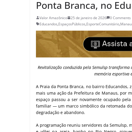
Ponta Branca, no Ed
Valor Amazônico
25 de janeiro de 2026
0 Comments
Educandos
,
EspaçosPúblicos
,
EsporteComunitário
,
Manau
Revitalização conduzida pela Semulsp transforma
memória esportiva e
A Praia da Ponta Branca, no bairro Educandos, 
mais uma ação da Prefeitura de Manaus, por me
espaço passou a ser novamente ocupado pela c
familiar — um marco simbólico da retomada do 
degradação e abandono.
A programação reuniu servidores da Semulsp, mo
e vôlei na areia, banho no Rio Negro, piqu