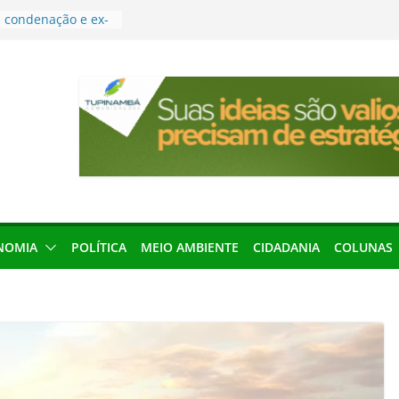
condenação e ex-
rea devolverá quase
res podem barrar
ições de 2026 no
leva Amazônia
terária em São
força discurso de
em defesa do
menageada por
NOMIA
POLÍTICA
MEIO AMBIENTE
CIDADANIA
COLUNAS
gridade pública