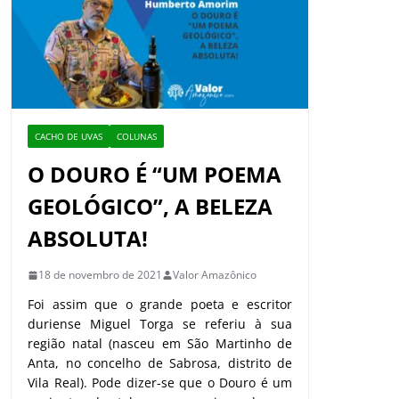
CACHO DE UVAS
COLUNAS
O DOURO É “UM POEMA
GEOLÓGICO”, A BELEZA
ABSOLUTA!
18 de novembro de 2021
Valor Amazônico
Foi assim que o grande poeta e escritor
duriense Miguel Torga se referiu à sua
região natal (nasceu em São Martinho de
Anta, no concelho de Sabrosa, distrito de
Vila Real). Pode dizer-se que o Douro é um