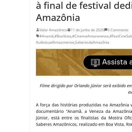
à final de festival de
Amazônia
Valor Amazônico
11 de junho de 2026
0 Comments
#Anamã
,
#BoaVista
,
#CinemaAmazonense
,
#FestCineSa
AudivisualAmazonense
,
SaberesdaAmazônia
Filme dirigido por Orlando Júnior será exibido 
e
A força das histórias produzidas na Amazônia v
documentário “Anamã, a Veneza da Amazônia”,
Júnior, está entre os finalistas da Mostra Of
Saberes Amazônicos, realizado em Boa Vista, Ro