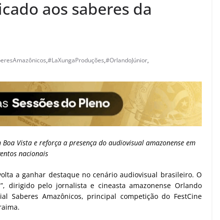
dicado aos saberes da
beresAmazônicos
,
#LaXungaProduções
,
#OrlandoJúnior
,
em Boa Vista e reforça a presença do audiovisual amazonense em
ventos nacionais
olta a ganhar destaque no cenário audiovisual brasileiro. O
 dirigido pelo jornalista e cineasta amazonense Orlando
icial Saberes Amazônicos, principal competição do FestCine
raima.