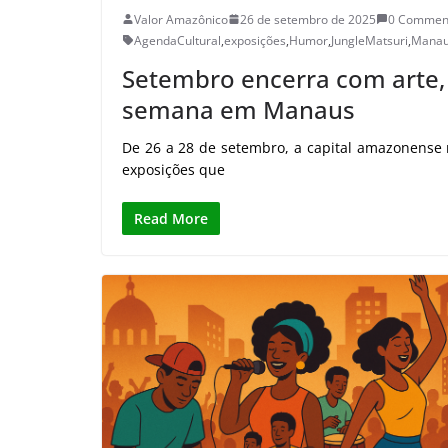
Valor Amazônico
26 de setembro de 2025
0 Commen
AgendaCultural
,
exposições
,
Humor
,
JungleMatsuri
,
Mana
Setembro encerra com arte, 
semana em Manaus
De 26 a 28 de setembro, a capital amazonense r
exposições que
Read More