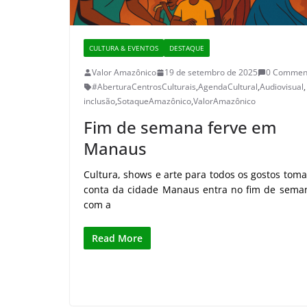
CULTURA & EVENTOS
DESTAQUE
Valor Amazônico
19 de setembro de 2025
0 Commen
#AberturaCentrosCulturais
,
AgendaCultural
,
Audiovisual
,
inclusão
,
SotaqueAmazônico
,
ValorAmazônico
Fim de semana ferve em
Manaus
Cultura, shows e arte para todos os gostos tom
conta da cidade Manaus entra no fim de sema
com a
Read More