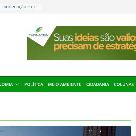
condenação e ex-
rea devolverá quase
res podem barrar
ições de 2026 no
leva Amazônia
terária em São
força discurso de
em defesa do
menageada por
NOMIA
POLÍTICA
MEIO AMBIENTE
CIDADANIA
COLUNAS
gridade pública