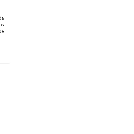
da
os
de