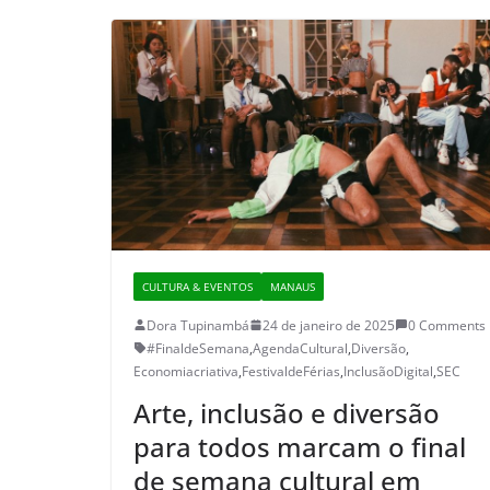
CULTURA & EVENTOS
MANAUS
Dora Tupinambá
24 de janeiro de 2025
0 Comments
#FinaldeSemana
,
AgendaCultural
,
Diversão
,
Economiacriativa
,
FestivaldeFérias
,
InclusãoDigital
,
SEC
Arte, inclusão e diversão
para todos marcam o final
de semana cultural em