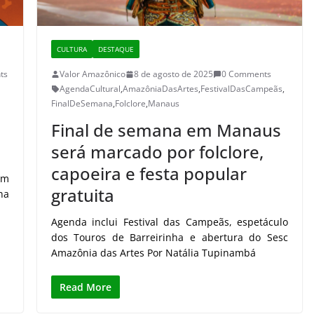
CULTURA
DESTAQUE
ts
Valor Amazônico
8 de agosto de 2025
0 Comments
AgendaCultural
,
AmazôniaDasArtes
,
FestivalDasCampeãs
,
FinalDeSemana
,
Folclore
,
Manaus
Final de semana em Manaus
será marcado por folclore,
capoeira e festa popular
am
gratuita
na
Agenda inclui Festival das Campeãs, espetáculo
dos Touros de Barreirinha e abertura do Sesc
Amazônia das Artes Por Natália Tupinambá
Read More