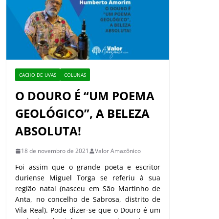
CACHO DE UVAS
COLUNAS
O DOURO É “UM POEMA
GEOLÓGICO”, A BELEZA
ABSOLUTA!
18 de novembro de 2021
Valor Amazônico
Foi assim que o grande poeta e escritor
duriense Miguel Torga se referiu à sua
região natal (nasceu em São Martinho de
Anta, no concelho de Sabrosa, distrito de
Vila Real). Pode dizer-se que o Douro é um