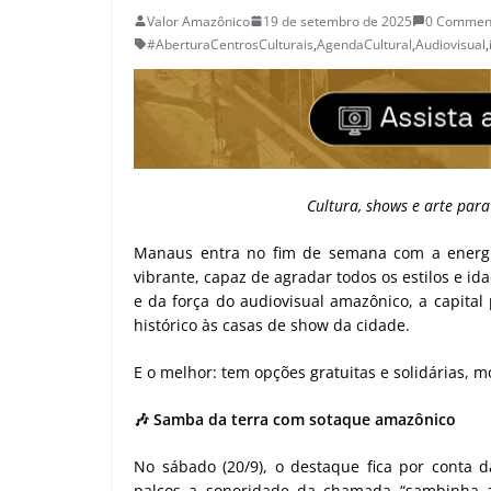
Valor Amazônico
19 de setembro de 2025
0 Commen
#AberturaCentrosCulturais
,
AgendaCultural
,
Audiovisual
,
Cultura, shows e arte par
Manaus entra no fim de semana com a energia
vibrante, capaz de agradar todos os estilos e i
e da força do audiovisual amazônico, a capital
histórico às casas de show da cidade.
E o melhor: tem opções gratuitas e solidárias, 
🎶
Samba da terra com sotaque amazônico
No sábado (20/9), o destaque fica por conta 
palcos a sonoridade da chamada “sambinha 