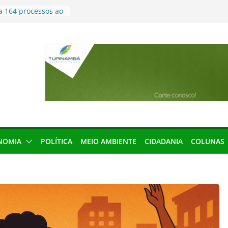
a 164 processos ao
ão desta terça-
menageada por
gridade pública
condenação e ex-
rea devolverá quase
seleção para
ica e contábil do
200 vagas para
ta em controle
NOMIA
POLÍTICA
MEIO AMBIENTE
CIDADANIA
COLUNAS