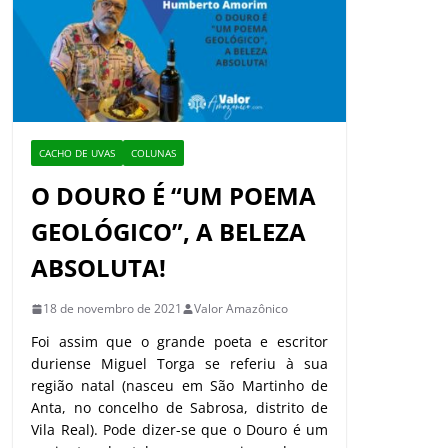
CACHO DE UVAS
COLUNAS
O DOURO É “UM POEMA
GEOLÓGICO”, A BELEZA
ABSOLUTA!
18 de novembro de 2021
Valor Amazônico
Foi assim que o grande poeta e escritor
duriense Miguel Torga se referiu à sua
região natal (nasceu em São Martinho de
Anta, no concelho de Sabrosa, distrito de
Vila Real). Pode dizer-se que o Douro é um