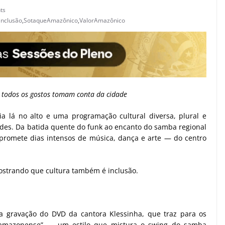
ts
inclusão
,
SotaqueAmazônico
,
ValorAmazônico
a todos os gostos tomam conta da cidade
 lá no alto e uma programação cultural diversa, plural e
dades. Da batida quente do funk ao encanto do samba regional
 promete dias intensos de música, dança e arte — do centro
mostrando que cultura também é inclusão.
da gravação do DVD da cantora Klessinha, que traz para os
amazonense” — um estilo que mistura o swing do samba