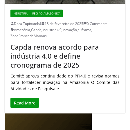
INDÚSTRIA
REGIÃO AMAZÔNICA
Dora Tupinambá
18 de fevereiro de 2025
0 Comments
Amazônia
,
Capda
,
Industria4.0
,
Inovação
,
suframa
,
ZonaFrancadeManaus
Capda renova acordo para
indústria 4.0 e define
cronograma de 2025
Comitê aprova continuidade do PPI4.0 e revisa normas
para fortalecer inovação na Amazônia O Comitê das
Atividades de Pesquisa e
Read More