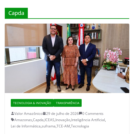
Capda
TECNOLOGIA & INOVAÇÃO
TRANSPARÊNCIA
Valor Amazônico
29 de julho de 2026
0 Comments
Amazonas
,
Capda
,
ICEAS
,
Inovação
,
Inteligência Artificial
,
Lei de Informática
,
suframa
,
TCE-AM
,
Tecnologia