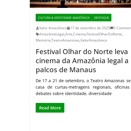
CULTURA & IDENTIDADE AMAZÔNICA
DESTAQUE
Valor Amazônico
17 de setembro de 2025
0 Commen
AmazôniaLegal
,
Arte
,
Cinema
,
FestivalOlharDoNorte
,
Memória
,
TeatroAmazonas
,
ValorAmazônico
Festival Olhar do Norte leva
cinema da Amazônia legal a
palcos de Manaus
De 17 a 21 de setembro, o Teatro Amazonas se
casa de curtas-metragens regionais, oficinas
debates sobre identidade, diversidade
Read More