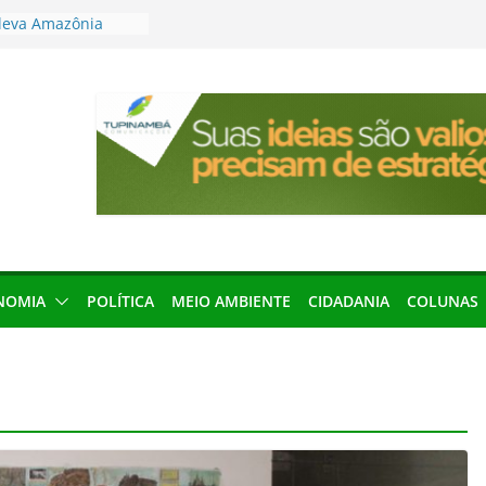
leva Amazônia
terária em São
articipação
mento de 2027
local impróprio
 fogo no Cemitério
anha protagonismo
 2026
res podem barrar
ições de 2026 no
NOMIA
POLÍTICA
MEIO AMBIENTE
CIDADANIA
COLUNAS