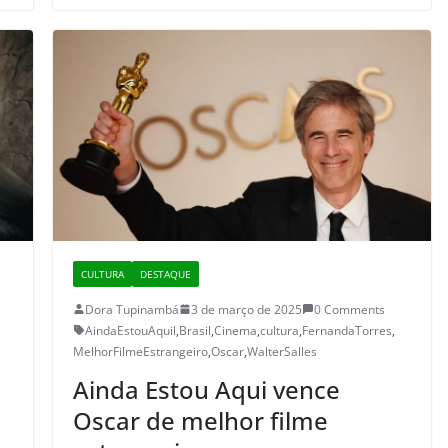
CULTURA
DESTAQUE
Dora Tupinambá
3 de março de 2025
0 Comments
AindaEstouAquil
,
Brasil
,
Cinema
,
cultura
,
FernandaTorres
,
MelhorFilmeEstrangeiro
,
Oscar
,
WalterSalles
Ainda Estou Aqui vence
Oscar de melhor filme