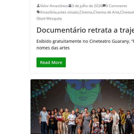
Valor Amazônico
3 de julho de 2026
0 Comments
Amazônia
,
artes visuais
,
Cinema
,
Cinema de Arte
,
Cinetea
Otoni Mesquita
Documentário retrata a traje
Exibido gratuitamente no Cineteatro Guarany, “
nomes das artes
Read More