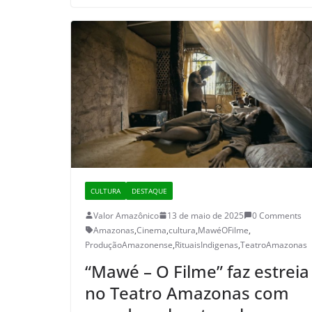
CULTURA
DESTAQUE
Valor Amazônico
13 de maio de 2025
0 Comments
Amazonas
,
Cinema
,
cultura
,
MawéOFilme
,
ProduçãoAmazonense
,
RituaisIndigenas
,
TeatroAmazonas
“Mawé – O Filme” faz estreia
no Teatro Amazonas com