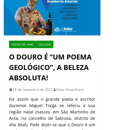
CACHO DE UVAS
COLUNAS
O DOURO É “UM POEMA
GEOLÓGICO”, A BELEZA
ABSOLUTA!
18 de novembro de 2021
Valor Amazônico
Foi assim que o grande poeta e escritor
duriense Miguel Torga se referiu à sua
região natal (nasceu em São Martinho de
Anta, no concelho de Sabrosa, distrito de
Vila Real). Pode dizer-se que o Douro é um