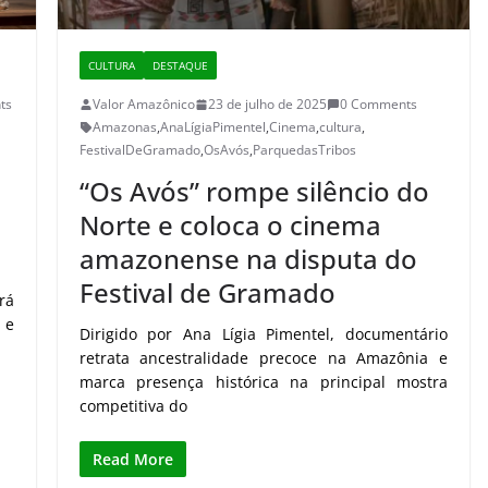
CULTURA
DESTAQUE
ts
Valor Amazônico
23 de julho de 2025
0 Comments
Amazonas
,
AnaLígiaPimentel
,
Cinema
,
cultura
,
FestivalDeGramado
,
OsAvós
,
ParquedasTribos
“Os Avós” rompe silêncio do
Norte e coloca o cinema
amazonense na disputa do
Festival de Gramado
rá
 e
Dirigido por Ana Lígia Pimentel, documentário
retrata ancestralidade precoce na Amazônia e
marca presença histórica na principal mostra
competitiva do
Read More