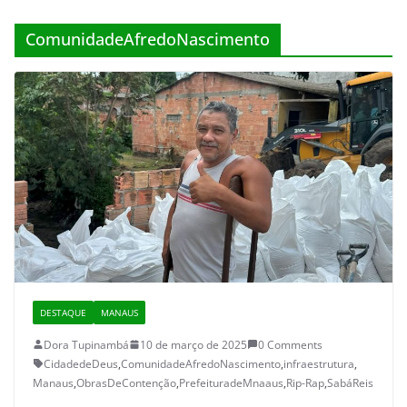
ComunidadeAfredoNascimento
DESTAQUE
MANAUS
Dora Tupinambá
10 de março de 2025
0 Comments
CidadedeDeus
,
ComunidadeAfredoNascimento
,
infraestrutura
,
Manaus
,
ObrasDeContenção
,
PrefeituradeMnaaus
,
Rip-Rap
,
SabáReis