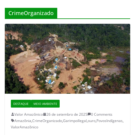
CrimeOrganizado
DESTAQUE
MEIO AMBIENTE
Valor Amazônico
26 de setembro de 2025
0 Comments
Amazõnia
,
CrimeOrganizado
,
GarimpoIlegal
,
ouro
,
PovosIndígenas
,
ValorAmazõnico