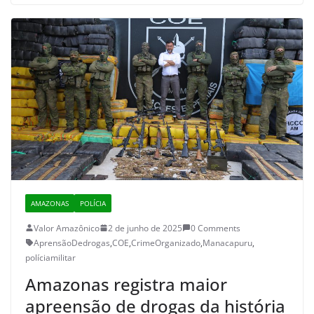
AMAZONAS
POLÍCIA
Valor Amazônico
2 de junho de 2025
0 Comments
AprensãoDedrogas
,
COE
,
CrimeOrganizado
,
Manacapuru
,
políciamilitar
Amazonas registra maior
apreensão de drogas da história