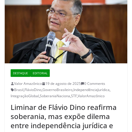
DESTAQUE
EDITORIAL
Valor Amazônico
19 de agosto de 2025
0 Comments
Brasil
,
FlávioDino
,
GovernoBrasileiro
,
IndependênciaJurídica
,
IntegraçãoGlobal
,
SoberaniaNaciona
,
STF
,
ValorAmazônico
Liminar de Flávio Dino reafirma
soberania, mas expõe dilema
entre independência jurídica e