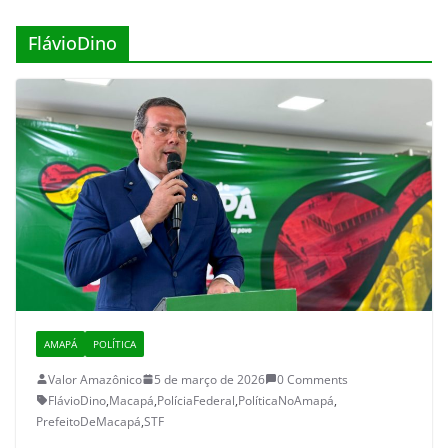
FlávioDino
AMAPÁ
POLÍTICA
Valor Amazônico
5 de março de 2026
0 Comments
FlávioDino
,
Macapá
,
PolíciaFederal
,
PolíticaNoAmapá
,
PrefeitoDeMacapá
,
STF