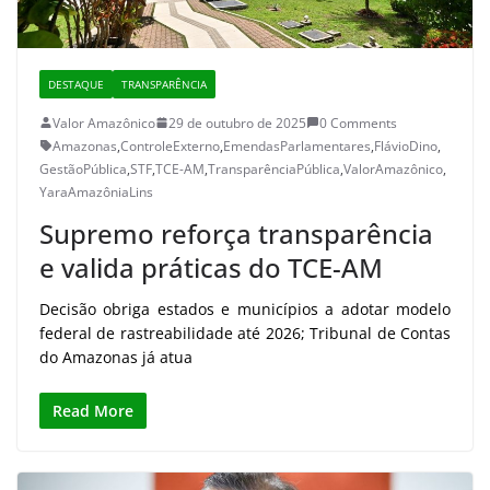
DESTAQUE
TRANSPARÊNCIA
Valor Amazônico
29 de outubro de 2025
0 Comments
Amazonas
,
ControleExterno
,
EmendasParlamentares
,
FlávioDino
,
GestãoPública
,
STF
,
TCE-AM
,
TransparênciaPública
,
ValorAmazônico
,
YaraAmazôniaLins
Supremo reforça transparência
e valida práticas do TCE-AM
Decisão obriga estados e municípios a adotar modelo
federal de rastreabilidade até 2026; Tribunal de Contas
do Amazonas já atua
Read More