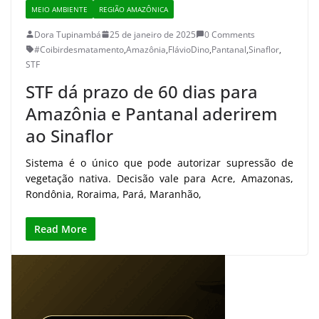
MEIO AMBIENTE
REGIÃO AMAZÔNICA
Dora Tupinambá
25 de janeiro de 2025
0 Comments
#Coibirdesmatamento
,
Amazônia
,
FlávioDino
,
Pantanal
,
Sinaflor
,
STF
STF dá prazo de 60 dias para
Amazônia e Pantanal aderirem
ao Sinaflor
Sistema é o único que pode autorizar supressão de
vegetação nativa. Decisão vale para Acre, Amazonas,
Rondônia, Roraima, Pará, Maranhão,
Read More