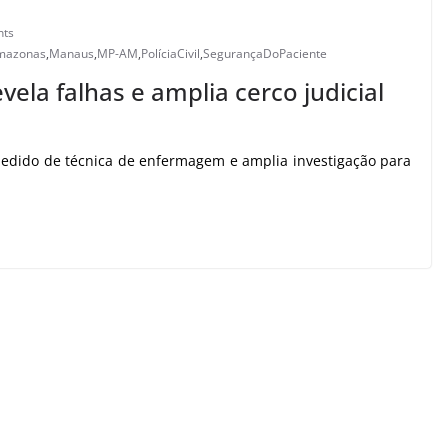
ts
Amazonas
,
Manaus
,
MP-AM
,
PolíciaCivil
,
SegurançaDoPaciente
vela falhas e amplia cerco judicial
pedido de técnica de enfermagem e amplia investigação para