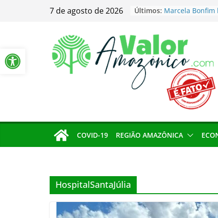
Contas irregula
Pular
7 de agosto de 2026
Últimos:
gestores nas ele
para
Amazonas
o
Marcela Bonfim 
Negra à festa li
conteúdo
Barra de Ferramentas Aberta
Paulo
Manaus amplia p
popular no orça
Velas acesas em 
causam focos de
Aparecida
Renato Júnior g
nas eleições de
COVID-19
REGIÃO AMAZÔNICA
ECO
HospitalSantaJúlia