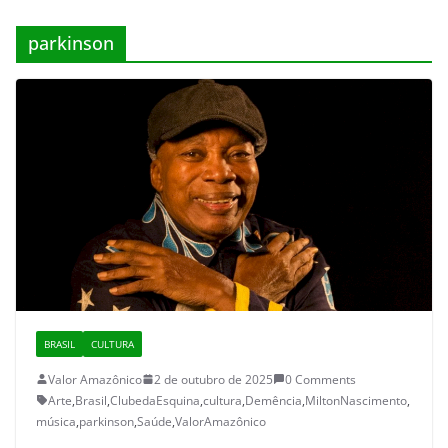
parkinson
BRASIL
CULTURA
Valor Amazônico
2 de outubro de 2025
0 Comments
Arte
,
Brasil
,
ClubedaEsquina
,
cultura
,
Demência
,
MiltonNascimento
,
música
,
parkinson
,
Saúde
,
ValorAmazônico