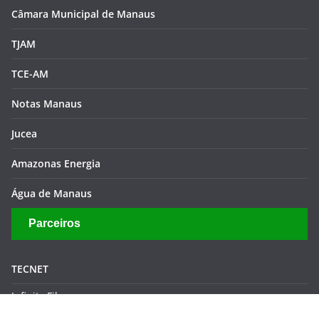
TECNET
Infinity Filmes
Copyright © 2026
Portal Valor Amazônico
. Todos os direitos
reservados.
Tema:
ColorMag
por ThemeGrill. Powered by
WordPress
.