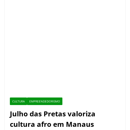
CULTURA
EMPREENDEDORISMO
Julho das Pretas valoriza
cultura afro em Manaus
1 de agosto de 2026
Valor Amazônico
Programação reuniu música, dança, capoeira,
gastronomia, artesanato e empreendedorismo feminino
na Casa de Praia Zezinho Corrêa A valorização da
cultura
Arraial da economia criativa leva