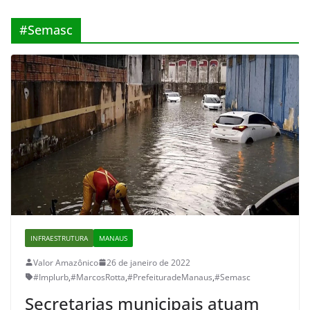
#Semasc
INFRAESTRUTURA
MANAUS
Valor Amazônico
26 de janeiro de 2022
#Implurb
,
#MarcosRotta
,
#PrefeituradeManaus
,
#Semasc
Secretarias municipais atuam