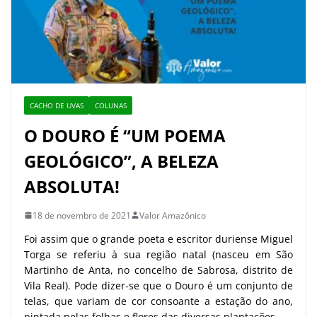
CACHO DE UVAS
COLUNAS
O DOURO É “UM POEMA
GEOLÓGICO”, A BELEZA
ABSOLUTA!
18 de novembro de 2021
Valor Amazônico
Foi assim que o grande poeta e escritor duriense Miguel
Torga se referiu à sua região natal (nasceu em São
Martinho de Anta, no concelho de Sabrosa, distrito de
Vila Real). Pode dizer-se que o Douro é um conjunto de
telas, que variam de cor consoante a estação do ano,
pintada pelas folhas e flores das diversas plantações.