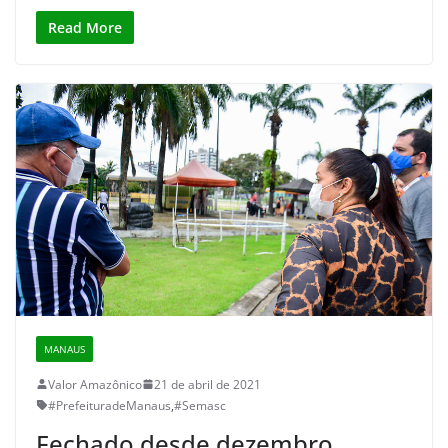
Read More
MANAUS
Valor Amazônico
21 de abril de 2021
#PrefeituradeManaus
,
#Semasc
Fechado desde dezembro,