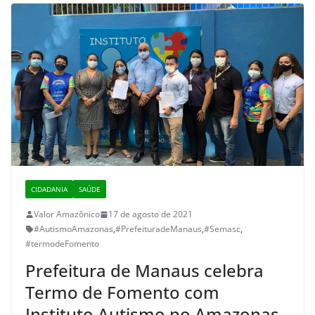
CIDADANIA
SAÚDE
Valor Amazônico
17 de agosto de 2021
#AutismoAmazonas
,
#PrefeituradeManaus
,
#Semasc
,
#termodeFomento
Prefeitura de Manaus celebra
Termo de Fomento com
Instituto Autismo no Amazonas