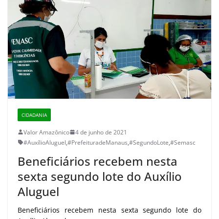
CIDADANIA
Valor Amazônico
4 de junho de 2021
#AuxílioAluguel
,
#PrefeituradeManaus
,
#SegundoLote
,
#Semasc
Beneficiários recebem nesta
sexta segundo lote do Auxílio
Aluguel
Beneficiários recebem nesta sexta segundo lote do