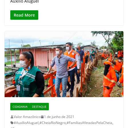
Auxílio Aluguel
Read More
CIDADANIA
DESTAQUE
Valor Amazônico
1 de junho de 2021
#AuxílioAluguel
,
#CheiaRioNegro
,
#FamíliasAfetadasPelaCheia
,