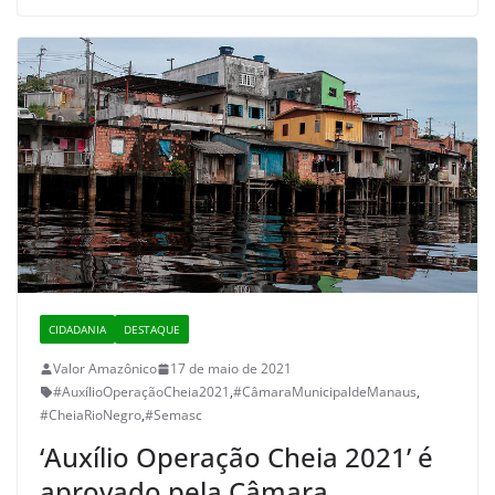
CIDADANIA
DESTAQUE
Valor Amazônico
17 de maio de 2021
#AuxílioOperaçãoCheia2021
,
#CâmaraMunicipaldeManaus
,
#CheiaRioNegro
,
#Semasc
‘Auxílio Operação Cheia 2021’ é
aprovado pela Câmara