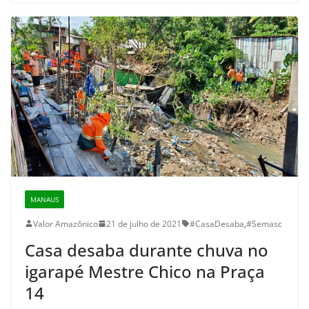
MANAUS
Valor Amazônico
21 de julho de 2021
#CasaDesaba
,
#Semasc
Casa desaba durante chuva no
igarapé Mestre Chico na Praça
14