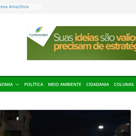
leva Amazônia
terária em São
articipação
mento de 2027
local impróprio
 fogo no Cemitério
anha protagonismo
 2026
res podem barrar
ições de 2026 no
NOMIA
POLÍTICA
MEIO AMBIENTE
CIDADANIA
COLUNAS