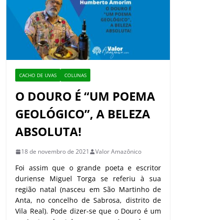
CACHO DE UVAS
COLUNAS
O DOURO É “UM POEMA
GEOLÓGICO”, A BELEZA
ABSOLUTA!
18 de novembro de 2021
Valor Amazônico
Foi assim que o grande poeta e escritor
duriense Miguel Torga se referiu à sua
região natal (nasceu em São Martinho de
Anta, no concelho de Sabrosa, distrito de
Vila Real). Pode dizer-se que o Douro é um