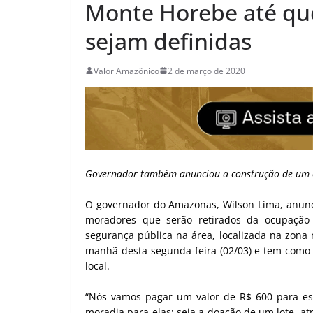
Monte Horebe até qu
sejam definidas
Valor Amazônico
2 de março de 2020
Governador também anunciou a construção de um c
O governador do Amazonas, Wilson Lima, anunci
moradores que serão retirados da ocupação
segurança pública na área, localizada na zona
manhã desta segunda-feira (02/03) e tem como 
local.
“Nós vamos pagar um valor de R$ 600 para ess
moradia para elas; seja a doação de um lote, at