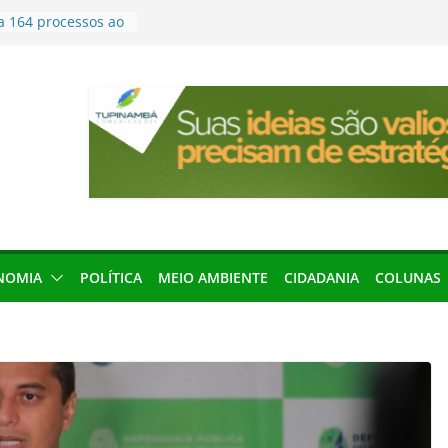
a 164 processos ao
ão desta terça-
menageada por
gridade pública
condenação e ex-
rea devolverá quase
seleção para
ica e contábil do
200 vagas para
ta em controle
NOMIA
POLÍTICA
MEIO AMBIENTE
CIDADANIA
COLUNAS