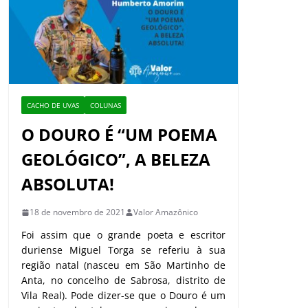
CACHO DE UVAS
COLUNAS
O DOURO É “UM POEMA
GEOLÓGICO”, A BELEZA
ABSOLUTA!
18 de novembro de 2021
Valor Amazônico
Foi assim que o grande poeta e escritor
duriense Miguel Torga se referiu à sua
região natal (nasceu em São Martinho de
Anta, no concelho de Sabrosa, distrito de
Vila Real). Pode dizer-se que o Douro é um