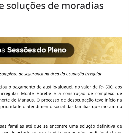
e soluções de moradias
omplexo de segurança na área da ocupação irregular
ou o pagamento de auxílio-aluguel, no valor de R$ 600, aos
 irregular Monte Horebe e a construção de complexo de
 norte de Manaus. O processo de desocupação teve início na
prioridade o atendimento social das famílias que moram no
as famílias até que se encontre uma solução definitiva de
ravés de estudo se essa família tem ou não condição de fazer